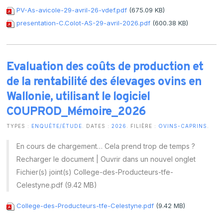
PV-As-avicole-29-avril-26-vdef.pdf
(675.09 KB)
presentation-C.Colot-AS-29-avril-2026.pdf
(600.38 KB)
Evaluation des coûts de production et
de la rentabilité des élevages ovins en
Wallonie, utilisant le logiciel
COUPROD_Mémoire_2026
TYPES :
ENQUÊTE/ÉTUDE
. DATES :
2026
. FILIÈRE :
OVINS-CAPRINS
.
En cours de chargement… Cela prend trop de temps ?
Recharger le document | Ouvrir dans un nouvel onglet
Fichier(s) joint(s) College-des-Producteurs-tfe-
Celestyne.pdf (9.42 MB)
College-des-Producteurs-tfe-Celestyne.pdf
(9.42 MB)