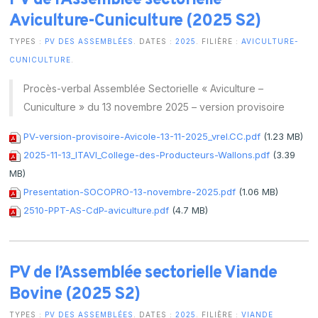
PV de l’Assemblée sectorielle
Aviculture-Cuniculture (2025 S2)
TYPES :
PV DES ASSEMBLÉES
. DATES :
2025
. FILIÈRE :
AVICULTURE-
CUNICULTURE
.
Procès-verbal Assemblée Sectorielle « Aviculture –
Cuniculture » du 13 novembre 2025 – version provisoire
PV-version-provisoire-Avicole-13-11-2025_vrel.CC.pdf
(1.23 MB)
2025-11-13_ITAVI_College-des-Producteurs-Wallons.pdf
(3.39
MB)
Presentation-SOCOPRO-13-novembre-2025.pdf
(1.06 MB)
2510-PPT-AS-CdP-aviculture.pdf
(4.7 MB)
PV de l’Assemblée sectorielle Viande
Bovine (2025 S2)
TYPES :
PV DES ASSEMBLÉES
. DATES :
2025
. FILIÈRE :
VIANDE