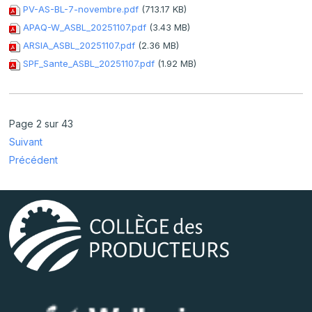
PV-AS-BL-7-novembre.pdf
(713.17 KB)
APAQ-W_ASBL_20251107.pdf
(3.43 MB)
ARSIA_ASBL_20251107.pdf
(2.36 MB)
SPF_Sante_ASBL_20251107.pdf
(1.92 MB)
Page 2 sur 43
Suivant
Précédent