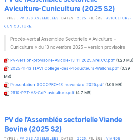
PV de l’Assemblée sectorielle
Aviculture-Cuniculture (2025 S2)
TYPES :
PV DES ASSEMBLÉES
. DATES :
2025
. FILIÈRE :
AVICULTURE-
CUNICULTURE
.
Procès-verbal Assemblée Sectorielle « Aviculture –
Cuniculture » du 13 novembre 2025 – version provisoire
PV-version-provisoire-Avicole-13-11-2025_vrel.CC.pdf
(1.23 MB)
2025-11-13_ITAVI_College-des-Producteurs-Wallons.pdf
(3.39
MB)
Presentation-SOCOPRO-13-novembre-2025.pdf
(1.06 MB)
2510-PPT-AS-CdP-aviculture.pdf
(4.7 MB)
PV de l’Assemblée sectorielle Viande
Bovine (2025 S2)
TYPES :
PV DES ASSEMBLÉES
. DATES :
2025
. FILIÈRE :
VIANDE