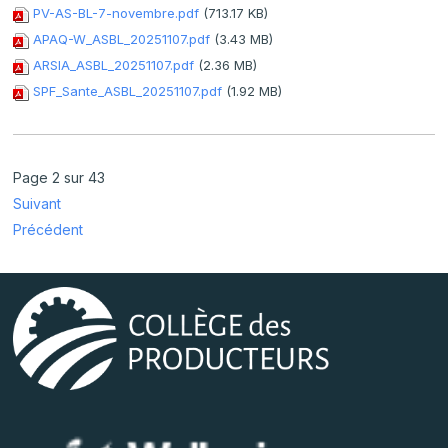
PV-AS-BL-7-novembre.pdf
(713.17 KB)
APAQ-W_ASBL_20251107.pdf
(3.43 MB)
ARSIA_ASBL_20251107.pdf
(2.36 MB)
SPF_Sante_ASBL_20251107.pdf
(1.92 MB)
Page 2 sur 43
Suivant
Précédent