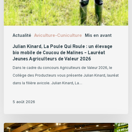
de
Malines
–
Lauréat
Actualité
Aviculture-Cuniculture
Mis en avant
Jeunes
Agriculteurs
Julian Kinard, La Poule Qui Roule : un élevage
de
bio mobile de Coucou de Malines – Lauréat
Jeunes Agriculteurs de Valeur 2026
Valeur
2026
Dans le cadre du concours Agriculteurs de Valeur 2026, le
Collège des Producteurs vous présente Julian Kinard, lauréat
dans la filière avicole. Julian Kinard, La…
5 août 2026
Retour