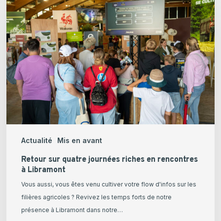
sur
quatre
journées
riches
en
rencontres
à
Libramont
Actualité
Mis en avant
Retour sur quatre journées riches en rencontres
à Libramont
Vous aussi, vous êtes venu cultiver votre flow d'infos sur les
filières agricoles ? Revivez les temps forts de notre
présence à Libramont dans notre…