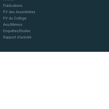
Publications
PV des Assemblées
PV du Collège
Avis/Mémos
Enquêtes/Etudes
Rapport d’activité
Contact
Jobs
Agenda
Newsletters
Presse
Appels d’offre
Mentions Légales
Confidentialité
Plan du site