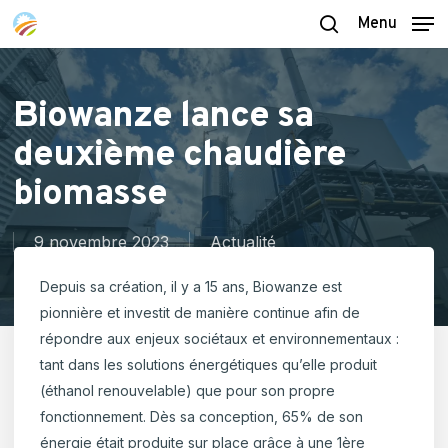
Skip
Menu
to
search
main
content
Biowanze lance sa
deuxième chaudière
biomasse
9 novembre 2023
Actualité
Depuis sa création, il y a 15 ans, Biowanze est
pionnière et investit de manière continue afin de
répondre aux enjeux sociétaux et environnementaux :
tant dans les solutions énergétiques qu’elle produit
(éthanol renouvelable) que pour son propre
fonctionnement. Dès sa conception, 65% de son
énergie était produite sur place grâce à une 1ère