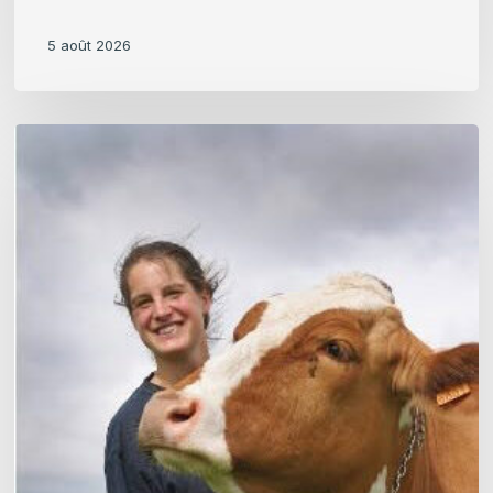
5 août 2026
Claire
Vanhoomissen,
Production
laitière
–
Lauréate
Jeunes
Agriculteurs
de
Valeur
2026