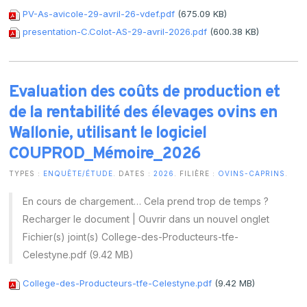
PV-As-avicole-29-avril-26-vdef.pdf
(675.09 KB)
presentation-C.Colot-AS-29-avril-2026.pdf
(600.38 KB)
Evaluation des coûts de production et
de la rentabilité des élevages ovins en
Wallonie, utilisant le logiciel
COUPROD_Mémoire_2026
TYPES :
ENQUÊTE/ÉTUDE
. DATES :
2026
. FILIÈRE :
OVINS-CAPRINS
.
En cours de chargement… Cela prend trop de temps ?
Recharger le document | Ouvrir dans un nouvel onglet
Fichier(s) joint(s) College-des-Producteurs-tfe-
Celestyne.pdf (9.42 MB)
College-des-Producteurs-tfe-Celestyne.pdf
(9.42 MB)