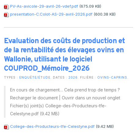
PV-As-avicole-29-avril-26-vdef.pdf
(675.09 KB)
presentation-C.Colot-AS-29-avril-2026.pdf
(600.38 KB)
Evaluation des coûts de production et
de la rentabilité des élevages ovins en
Wallonie, utilisant le logiciel
COUPROD_Mémoire_2026
TYPES :
ENQUÊTE/ÉTUDE
. DATES :
2026
. FILIÈRE :
OVINS-CAPRINS
.
En cours de chargement… Cela prend trop de temps ?
Recharger le document | Ouvrir dans un nouvel onglet
Fichier(s) joint(s) College-des-Producteurs-tfe-
Celestyne.pdf (9.42 MB)
College-des-Producteurs-tfe-Celestyne.pdf
(9.42 MB)