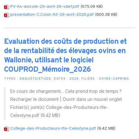
PV-As-avicole-29-avril-26-vdef.pdf
(675.09 KB)
presentation-C.Colot-AS-29-avril-2026.pdf
(600.38 KB)
Evaluation des coûts de production et
de la rentabilité des élevages ovins en
Wallonie, utilisant le logiciel
COUPROD_Mémoire_2026
TYPES :
ENQUÊTE/ÉTUDE
. DATES :
2026
. FILIÈRE :
OVINS-CAPRINS
.
En cours de chargement… Cela prend trop de temps ?
Recharger le document | Ouvrir dans un nouvel onglet
Fichier(s) joint(s) College-des-Producteurs-tfe-
Celestyne.pdf (9.42 MB)
College-des-Producteurs-tfe-Celestyne.pdf
(9.42 MB)