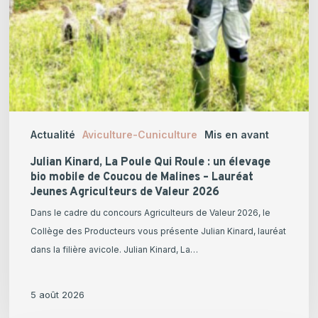
mobile
de
Coucou
de
Malines
–
Lauréat
Actualité
Aviculture-Cuniculture
Mis en avant
Jeunes
Agriculteurs
Julian Kinard, La Poule Qui Roule : un élevage
de
bio mobile de Coucou de Malines – Lauréat
Jeunes Agriculteurs de Valeur 2026
Valeur
2026
Dans le cadre du concours Agriculteurs de Valeur 2026, le
Collège des Producteurs vous présente Julian Kinard, lauréat
dans la filière avicole. Julian Kinard, La…
5 août 2026