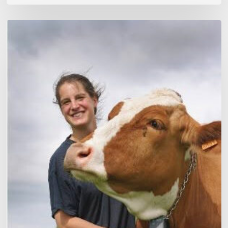
Claire
Vanhoomissen,
Production
laitière
–
Lauréate
Jeunes
Agriculteurs
de
Valeur
2026