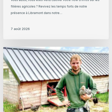
filières agricoles ? Revivez les temps forts de notre
présence à Libramont dans notre…
7 août 2026
Julian
Kinard,
La
Poule
Qui
Roule
:
un
élevage
bio