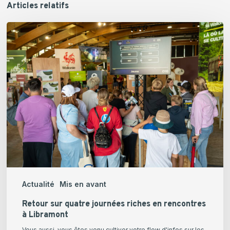
Articles relatifs
Retour
sur
quatre
journées
riches
en
rencontres
à
Libramont
Actualité
Mis en avant
Retour sur quatre journées riches en rencontres
à Libramont
Vous aussi, vous êtes venu cultiver votre flow d'infos sur les