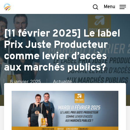
Skip
Menu
to
search
main
content
[11 février 2025] Le label
Prix Juste Producteur
comme levier d’accès
aux marchés publics?
8 janvier 2025
Actualité