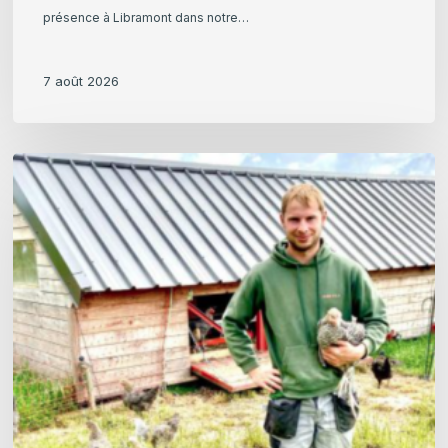
présence à Libramont dans notre…
7 août 2026
Julian
Kinard,
La
Poule
Qui
Roule
:
un
élevage
bio
mobile