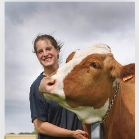
Claire
Vanhoomissen,
Production
laitière
–
Lauréate
Jeunes
Agriculteurs
de
Valeur
2026