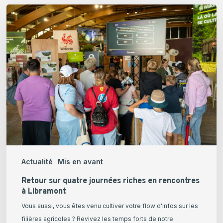
Retour
sur
quatre
journées
riches
en
rencontres
à
Libramont
Actualité
Mis en avant
Retour sur quatre journées riches en rencontres
à Libramont
Vous aussi, vous êtes venu cultiver votre flow d'infos sur les
filières agricoles ? Revivez les temps forts de notre