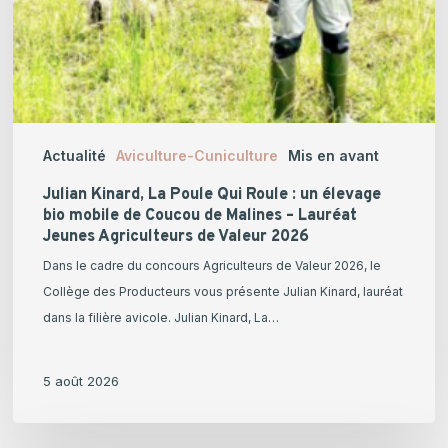
de
Coucou
de
Malines
–
Lauréat
Actualité
Aviculture-Cuniculture
Mis en avant
Jeunes
Agriculteurs
Julian Kinard, La Poule Qui Roule : un élevage
de
bio mobile de Coucou de Malines – Lauréat
Jeunes Agriculteurs de Valeur 2026
Valeur
2026
Dans le cadre du concours Agriculteurs de Valeur 2026, le
Collège des Producteurs vous présente Julian Kinard, lauréat
dans la filière avicole. Julian Kinard, La…
5 août 2026