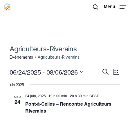
Skip
Menu
to
search
main
content
Agriculteurs-Riverains
Évènements
Agriculteurs-Riverains
06/24/2025
 - 
08/06/2026
Recherch
Naviga
Recherche
Liste
de
et
Sélectionnez
vues
juin 2025
navigatio
une
Évène
date.
24 juin, 2025 | 19 h 00 min
-
20 h 30 min
CEST
de
MAR
24
Pont-à-Celles – Rencontre Agriculteurs
vues
Riverains
Évènemen