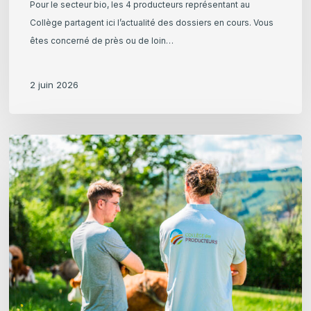
Pour le secteur bio, les 4 producteurs représentant au
Collège partagent ici l’actualité des dossiers en cours. Vous
êtes concerné de près ou de loin…
2 juin 2026
Actualités
du
secteur
bio
–
Avril
2026