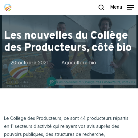
Skip
Menu
to
search
main
content
Les nouvelles du Collège
des Producteurs, côté bio
20 octobre 2021
Agriculture bio
Le Collège des Producteurs, ce sont 44 producteurs répartis
en 11 secteurs d’activité qui relayent vos avis auprès des
pouvoirs publiques, des structures de recherche,