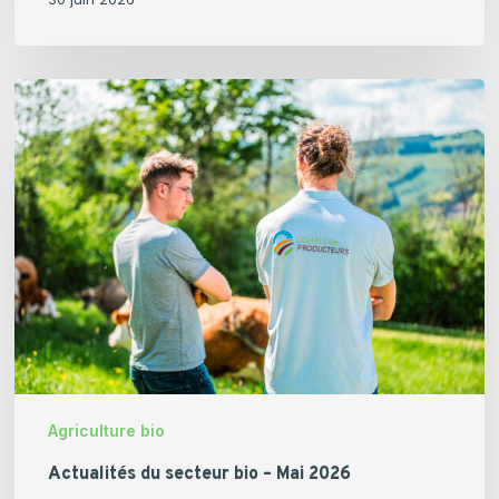
Actualités
du
secteur
bio
–
Mai
2026
Agriculture bio
Actualités du secteur bio – Mai 2026