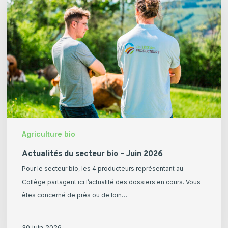
secteur
bio
–
Juin
2026
Agriculture bio
Actualités du secteur bio – Juin 2026
Pour le secteur bio, les 4 producteurs représentant au
Collège partagent ici l’actualité des dossiers en cours. Vous
êtes concerné de près ou de loin…
30 juin 2026