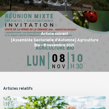
Article suivant
[Assemblée Sectorielle d'Automne] Agriculture
Bio - 8 novembre 2021
Articles relatifs
Actualités
du