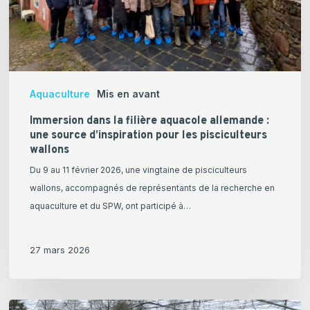
une
source
d’inspiration
pour
les
Aquaculture
Mis en avant
pisciculteurs
wallons
Immersion dans la filière aquacole allemande :
une source d’inspiration pour les pisciculteurs
wallons
Du 9 au 11 février 2026, une vingtaine de pisciculteurs
wallons, accompagnés de représentants de la recherche en
aquaculture et du SPW, ont participé à…
27 mars 2026
[Portrait]