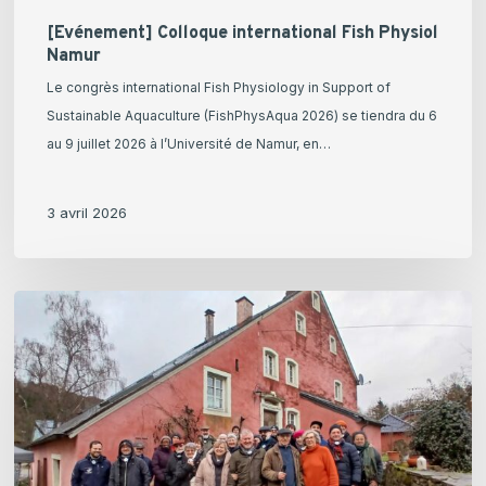
[Evénement] Colloque international Fish Physiol
Namur
Le congrès international Fish Physiology in Support of
Sustainable Aquaculture (FishPhysAqua 2026) se tiendra du 6
au 9 juillet 2026 à l’Université de Namur, en…
3 avril 2026
Immersion
dans
la
filière
aquacole
allemande
: