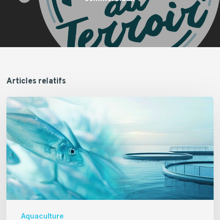
Articles relatifs
[Evénement]
Colloque
international
Fish
Physiol
Namur
Aquaculture