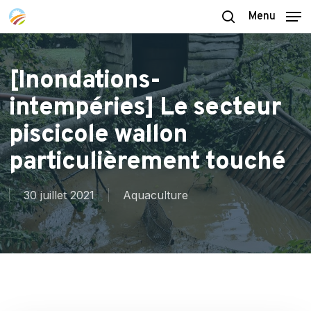
Skip
Menu
to
search
main
content
[Inondations-
intempéries] Le secteur
piscicole wallon
particulièrement touché
30 juillet 2021
Aquaculture