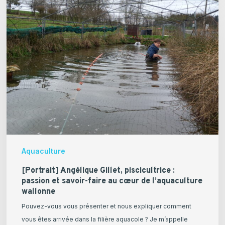
Angélique
Gillet,
piscicultrice
:
passion
et
savoir-
faire
au
cœur
de
Aquaculture
l’aquaculture
wallonne
[Portrait] Angélique Gillet, piscicultrice :
passion et savoir-faire au cœur de l’aquaculture
wallonne
Pouvez-vous vous présenter et nous expliquer comment
vous êtes arrivée dans la filière aquacole ? Je m’appelle