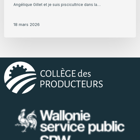
Angélique Gillet et je suis piscicultrice dans la…
18 mars 2026