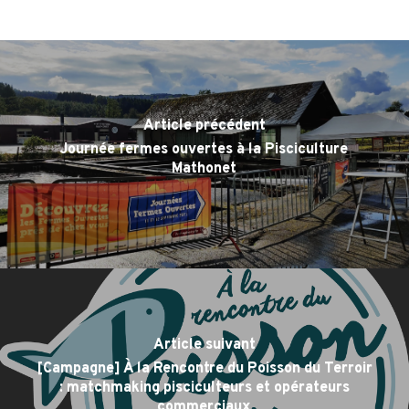
Article précédent
Journée fermes ouvertes à la Pisciculture
Mathonet
Article suivant
[Campagne] À la Rencontre du Poisson du Terroir
: matchmaking pisciculteurs et opérateurs
commerciaux