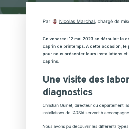
Hortic
CARTOGRAPHIE DES PISCICULTURES
Ovins 
WALLONNES
Par
Nicolas Marchal
, chargé de mis
Pomme
Ovins-Caprins
Porcs
Ce vendredi 12 mai 2023 se déroulait la d
Viande
caprin de printemps. A cette occasion, le 
pour nous présenter leurs installations et
caprins.
Une visite des labor
diagnostics
Christian Quinet, directeur du département l
installations de l’ARSIA servant à accompagne
Nous avons pu découvrir les différents types 