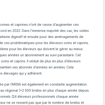
s ovines et caprines n’ont de cesse d’augmenter ces
ord en 2022. Dans l’immense majorité des cas, les visites
asitisme digestif et ensuite pour des aménagements de
e ces problématiques pour les éleveurs ovins et caprins.
blème pour les éleveurs qui doivent le gérer au mieux.
lques années un abonnement au suivi parasitaire. Cet
vins et caprins. Il séduit de plus en plus d’éleveurs
e maintien ses abonnés d’années en années. Cela
les élevages qui y adhèrent.
e par l’ARSIA est également en constante augmentation.
peau régional (+2 500 brebis en plus chaque année depuis
sionnels (24 éleveurs professionnels chaque année
cteur ne se ressent pas que par le nombre de brebis et