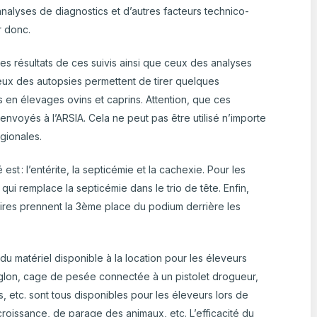
nalyses de diagnostics et d’autres facteurs technico-
r donc.
es résultats de ces suivis ainsi que ceux des analyses
eux des autopsies permettent de tirer quelques
s en élevages ovins et caprins. Attention, que ces
envoyés à l’ARSIA. Cela ne peut pas être utilisé n’importe
égionales.
st : l’entérite, la septicémie et la cachexie. Pour les
i remplace la septicémie dans le trio de tête. Enfin,
ires prennent la 3
ème
place du podium derrière les
u matériel disponible à la location pour les éleveurs
lon, cage de pesée connectée à un pistolet drogueur,
, etc. sont tous disponibles pour les éleveurs lors de
croissance, de parage des animaux, etc. L’efficacité du