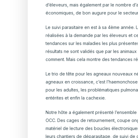
d’éleveurs, mais également par le nombre d’a
économiques, de bon augure pour le secteu
Le suivi parasitaire en est à sa 4
ème
année. L
réalisées à la demande par les éleveurs et c
tendances sur les maladies les plus présente
résultats ne sont validés que par les animaux 
comment. Mais cela montre des tendances r
Le trio de tête pour les agneaux nouveaux né e
agneaux en croissance, c’est l’haemonchose qu
pour les adultes, les problématiques pulmona
entérites et enfin la cachexie.
Notre hôte a également présenté l’ensemble d
OCC. Des cages de retournement, coupe ong
matériel de lecture des boucles électroniques
leurs chantiers de déparasitage, de suivi de 