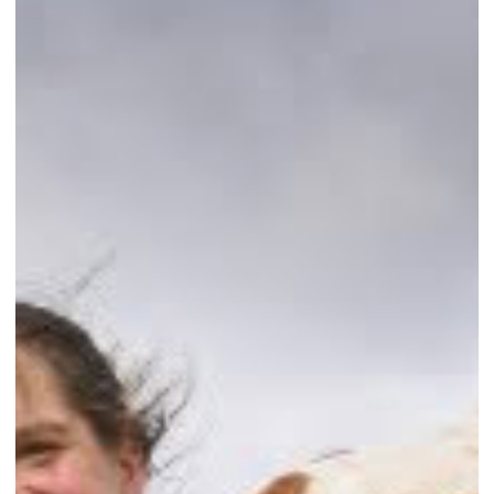
–
Lauréate
Jeunes
Agriculteurs
de
Valeur
2026