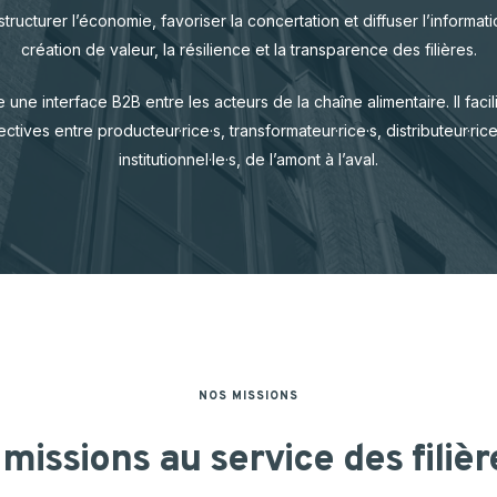
ulture Ornementale
structurer l’économie, favoriser la concertation et diffuser l’informati
CARTOGRAPHIE DES ABATTOIRS DE
& Caprins
création de valeur, la résilience et la transparence des filières.
WALLONIE
s de terre
une interface B2B entre les acteurs de la chaîne alimentaire. Il facil
tives entre producteur·rice·s, transformateur·rice·s, distributeur·rice·
institutionnel·le·s, de l’amont à l’aval.
 Bovine
NOS MISSIONS
missions
au
service
des
filiè