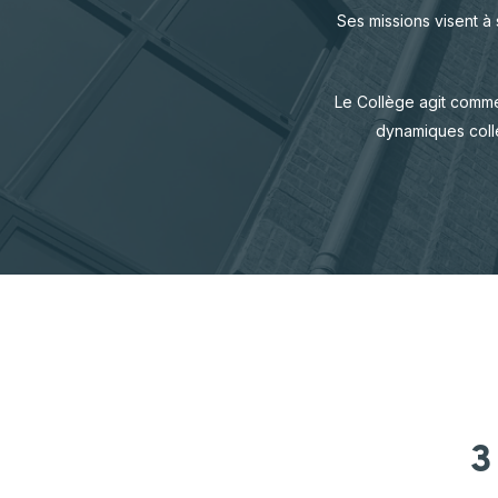
Hortic
Ses missions visent à 
CARTOGRAPHIE DES PISCICULTURES
Ovins 
WALLONNES
Pomme
Le Collège agit comme 
Porcs
dynamiques collec
Viande
3