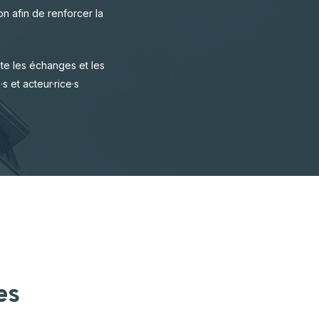
on afin de renforcer la
CARTOGRAPHIE DES MEUNERIES
WALLONNES
ite les échanges et les
s et acteur·rice·s
res