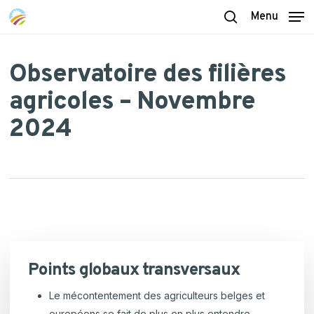
Skip
Menu
to
search
main
content
Observatoire des filières
agricoles – Novembre
2024
Points globaux transversaux
Le mécontentement des agriculteurs belges et
européens se fait de plus en plus entendre