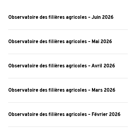
Préoccupations par rapport au fonctionnement de la
ferme (approvisionnement, …).
Observatoire
des
Observatoire des filières agricoles – Juin 2026
filières
agricoles
Observatoire
–
des
Observatoire des filières agricoles – Mai 2026
Juin
filières
2026
agricoles
Observatoire
–
des
Observatoire des filières agricoles – Avril 2026
Mai
filières
2026
agricoles
Observatoire
–
des
Observatoire des filières agricoles – Mars 2026
Avril
filières
2026
agricoles
Observatoire
–
des
Observatoire des filières agricoles – Février 2026
Mars
filières
2026
agricoles
Observatoire