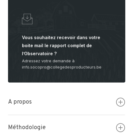
Vous souhaitez recevoir dans votre
boite mail le rapport complet de
l’Observatoire ?
Adressez votre demande à
info.socopro@collegedesproducteurs.be
A propos
Les éléments présentés dans le document sont établis sur
Méthodologie
base