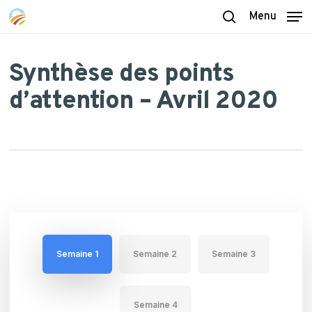
Skip
Menu
to
search
main
content
Synthèse des points
d’attention – Avril 2020
Semaine 1
Semaine 2
Semaine 3
Semaine 4