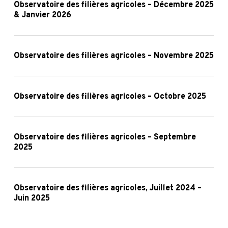
–
des
Observatoire des filières agricoles – Décembre 2025
& Janvier 2026
Février
filières
2026
agricoles
Observatoire
–
des
Observatoire des filières agricoles – Novembre 2025
Décembre
filières
2025
agricoles
Observatoire
&
–
des
Observatoire des filières agricoles – Octobre 2025
Janvier
Novembre
filières
2026
2025
agricoles
Observatoire
–
des
Observatoire des filières agricoles – Septembre
2025
Octobre
filières
2025
agricoles
Observatoire
–
des
Observatoire des filières agricoles, Juillet 2024 –
Septembre
Juin 2025
filières
2025
agricoles,
Juillet