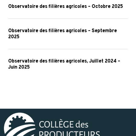
–
des
Observatoire des filières agricoles – Octobre 2025
Janvier
Novembre
filières
2026
2025
agricoles
Observatoire
–
des
Observatoire des filières agricoles – Septembre
2025
Octobre
filières
2025
agricoles
Observatoire
–
des
Observatoire des filières agricoles, Juillet 2024 –
Septembre
Juin 2025
filières
2025
agricoles,
Juillet
2024
–
Juin
2025