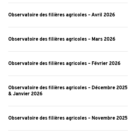
2026
agricoles
Observatoire
–
des
Observatoire des filières agricoles – Avril 2026
Mai
filières
2026
agricoles
Observatoire
–
des
Observatoire des filières agricoles – Mars 2026
Avril
filières
2026
agricoles
Observatoire
–
des
Observatoire des filières agricoles – Février 2026
Mars
filières
2026
agricoles
Observatoire
–
des
Observatoire des filières agricoles – Décembre 2025
& Janvier 2026
Février
filières
2026
agricoles
Observatoire
–
des
Observatoire des filières agricoles – Novembre 2025
Décembre
filières
2025
agricoles
Observatoire
&