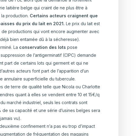
rie laitière belge qui craint de ne plus être à
la production.
Certains acteurs craignent que
aisses du prix du lait en 2021.
Le prix du lait est
ts de productions qui vont encore augmenter avec
e déjà bien entamée dû à la sécheresse).
erminé. La
conservation des lots
pose
la suppression de l’antigerminatif (CIPC) demande
t part de certains lots qui germent et qui ne
’autres acteurs font part de l’apparition d’un
 annulaire superficielle du tubercule.
s de terre de qualité telle que Nicola ou Charlotte
tendres quant à elles se vendent entre 10 et 15€/q
 du marché industriel, seuls les contrats sont
% de sa capacité et une série d’usines belges sera
jamais vu).
du deuxième confinement n’a pas eu trop d’impact
augmentation de fréquentation des magasins