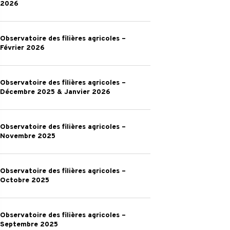
2026
Avril
filières
2026
agricoles
Observatoire
–
Observatoire des filières agricoles –
des
Février 2026
Mars
filières
2026
agricoles
Observatoire
–
Observatoire des filières agricoles –
des
Décembre 2025 & Janvier 2026
Février
filières
2026
agricoles
Observatoire
–
Observatoire des filières agricoles –
des
Novembre 2025
Décembre
filières
2025
agricoles
Observatoire
&
–
Observatoire des filières agricoles –
des
Janvier
Octobre 2025
Novembre
filières
2026
2025
agricoles
Observatoire
–
Observatoire des filières agricoles –
des
Septembre 2025
Octobre