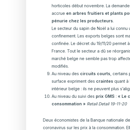
horticoles début novembre. La demande
accrue
en arbres fruitiers et plants 
pénurie chez les producteurs
.
Le secteur du sapin de Noël a lui conn
confinement. Les exports belges sont maj
confinée. Le décret du 19/11/20 permet 
France. Tout le secteur a dû se réorgani
marché belge ne semble pas trop affecté m
modifiés.
Au niveau des
circuits courts
, certain
surface expriment des
craintes
quant à
intérieur belge : ils ne peuvent plus s’alig
Au niveau du suivi des
prix GMS
:
« Le c
consommation »
Retail Detail 19-11-20
Deux économistes de la Banque nationale de B
coronavirus sur les prix à la consommation. El