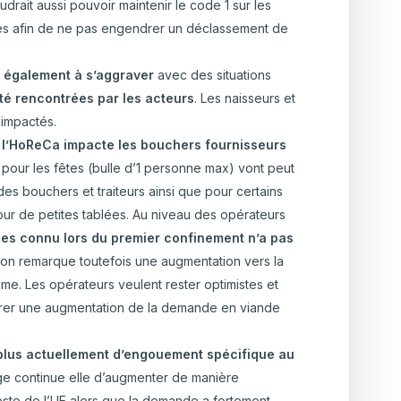
audrait aussi pouvoir maintenir le code 1 sur les
es afin de ne pas engendrer un déclassement de
e également à s’aggraver
avec des situations
été rencontrées par les acteurs
. Les naisseurs et
 impactés.
 l’HoReCa impacte les bouchers fournisseurs
pour les fêtes (bulle d’1 personne max) vont peut
es bouchers et traiteurs ainsi que pour certains
 pour de petites tablées. Au niveau des opérateurs
es connu lors du premier confinement n’a pas
on remarque toutefois une augmentation vers la
ume. Les opérateurs veulent rester optimistes et
drer une augmentation de la demande en viande
 plus actuellement d’engouement spécifique au
elge continue elle d’augmenter de manière
ste de l’UE alors que la demande a fortement