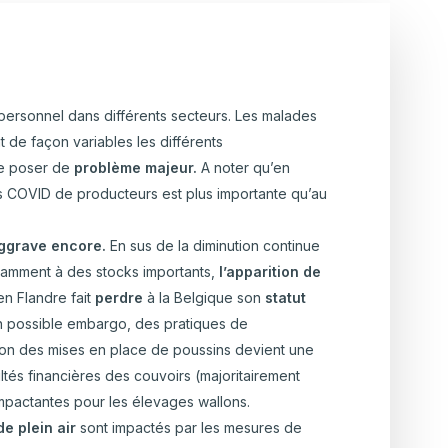
ulture Ornementale
CARTOGRAPHIE DES ABATTOIRS DE
& Caprins
WALLONIE
s de terre
u personnel dans différents secteurs. Les malades
t de façon variables les différents
 Bovine
lle poser de
problème majeur.
A noter qu’en
s COVID de producteurs est plus importante qu’au
’aggrave encore.
En sus de la diminution continue
tamment à des stocks importants,
l’apparition de
en Flandre fait
perdre
à la Belgique son
statut
 possible embargo, des pratiques de
on des mises en place de poussins devient une
cultés financières des couvoirs (majoritairement
impactantes pour les élevages wallons.
e plein air
sont impactés par les mesures de