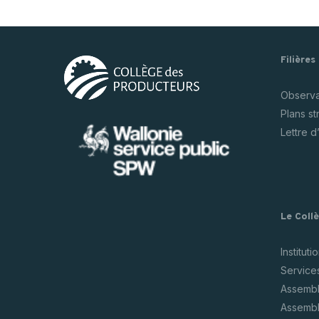
Filières
Observat
Plans s
Lettre d
Le Coll
Instituti
Service
Assembl
Assembl