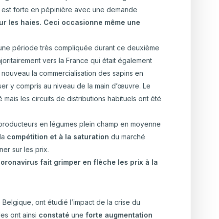
 est forte en pépinière avec une demande
pour les haies. Ceci occasionne même une
u une période très compliquée durant ce deuxième
oritairement vers la France qui était également
à nouveau la commercialisation des sapins en
ser y compris au niveau de la main d’œuvre. Le
ais les circuits de distributions habituels ont été
s producteurs en légumes plein champ en moyenne
 la
compétition et à la saturation
du marché
ner sur les prix.
oronavirus fait grimper en flèche les prix à la
elgique, ont étudié l’impact de la crise du
les ont ainsi
constaté
une
forte augmentation