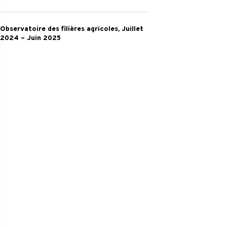
filières
2025
agricoles
Observatoire
–
Observatoire des filières agricoles, Juillet
des
2024 – Juin 2025
Septembre
filières
2025
agricoles,
Juillet
2024
–
Juin
2025