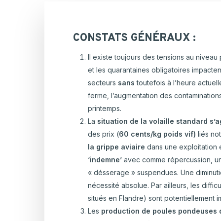
Hortic
CARTOGRAPHIE DES PISCICULTURES
Ovins 
WALLONNES
CONSTATS GÉNÉRAUX :
Pomme
Porcs
Il existe toujours des tensions au nivea
et les quarantaines obligatoires impacten
Viande
secteurs
sans
toutefois à l’heure actue
ferme, l’augmentation des contamination
printemps.
La
situation de la volaille standard s
des prix (
60 cents/kg poids vif)
liés no
la grippe aviaire
dans une exploitation 
‘indemne’
avec comme répercussion, un
« désserage » suspendues. Une diminuti
nécessité absolue. Par ailleurs, les diffi
situés en Flandre) sont potentiellement 
Les
production de poules pondeuses d