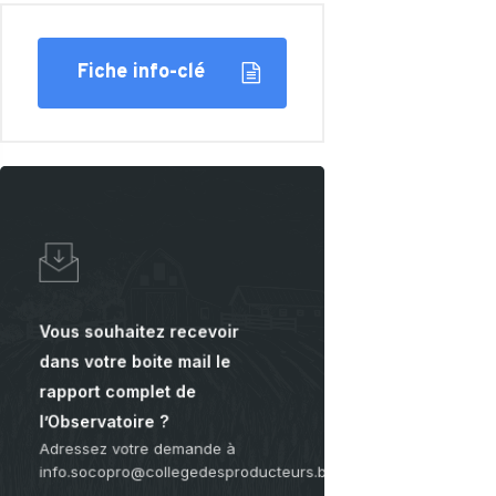
CARTOGRAPHIE DES MEUNERIES
WALLONNES
Fiche info-clé
Learn
more
Vous souhaitez recevoir
dans votre boite mail le
rapport complet de
l’Observatoire ?
Adressez votre demande à
info.socopro@collegedesproducteurs.be