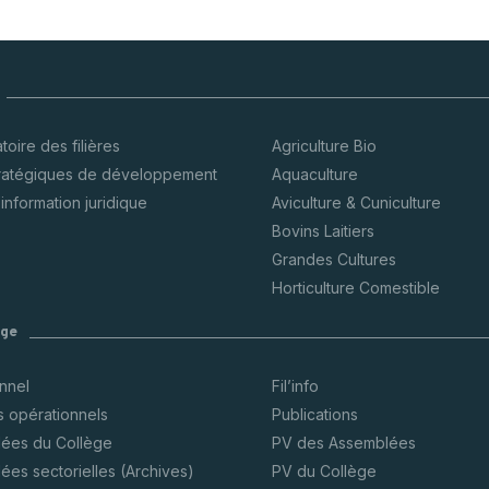
oire des filières
Agriculture Bio
tratégiques de développement
Aquaculture
’information juridique
Aviculture & Cuniculture
Bovins Laitiers
Grandes Cultures
Horticulture Comestible
ège
onnel
Fil’info
s opérationnels
Publications
ées du Collège
PV des Assemblées
ées sectorielles (Archives)
PV du Collège