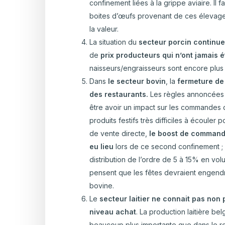
confinement liées à la grippe aviaire. Il f
boites d’œufs provenant de ces élevag
la valeur.
La situation du
secteur porcin continu
de
prix producteurs qui n’ont jamais 
naisseurs/engraisseurs sont encore plus
Dans
le secteur bovin
, la
fermeture de
des restaurants.
Les règles annoncées 
être avoir un impact sur les commandes d
produits festifs très difficiles à écouler
de vente directe,
le boost de command
eu lieu
lors de ce second confinement ; 
distribution de l’ordre de 5 à 15% en vol
pensent que les fêtes devraient engen
bovine.
Le
secteur laitier ne connait pas non
niveau achat
. La production laitière b
beaucoup plus importante que dans le re