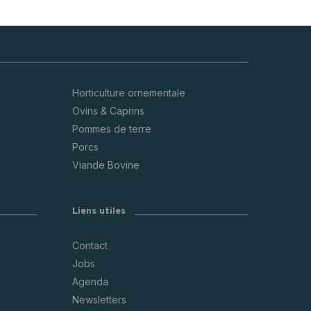
Horticulture ornementale
Ovins & Caprins
Pommes de terre
Porcs
Viande Bovine
Liens utiles
Contact
Jobs
Agenda
Newsletters