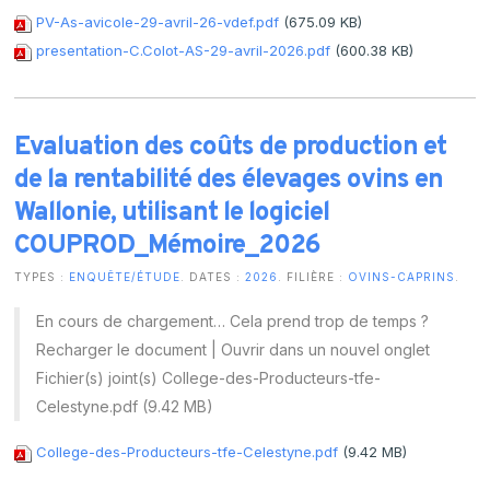
PV-As-avicole-29-avril-26-vdef.pdf
(675.09 KB)
presentation-C.Colot-AS-29-avril-2026.pdf
(600.38 KB)
Evaluation des coûts de production et
de la rentabilité des élevages ovins en
Wallonie, utilisant le logiciel
COUPROD_Mémoire_2026
TYPES :
ENQUÊTE/ÉTUDE
. DATES :
2026
. FILIÈRE :
OVINS-CAPRINS
.
En cours de chargement… Cela prend trop de temps ?
Recharger le document | Ouvrir dans un nouvel onglet
Fichier(s) joint(s) College-des-Producteurs-tfe-
Celestyne.pdf (9.42 MB)
College-des-Producteurs-tfe-Celestyne.pdf
(9.42 MB)