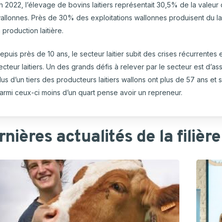
ulture Ornementale
n 2022, l’élevage de bovins laitiers représentait 30,5% de la valeur
allonnes. Près de 30% des exploitations wallonnes produisent du lai
CARTOGRAPHIE DES ABATTOIRS DE
& Caprins
WALLONIE
a production laitière.
s de terre
epuis près de 10 ans, le secteur laitier subit des crises récurrentes
ecteur laitiers. Un des grands défis à relever par le secteur est d’ass
 Bovine
lus d’un tiers des producteurs laitiers wallons ont plus de 57 ans e
armi ceux-ci moins d’un quart pense avoir un repreneur.
nières actualités de la filière