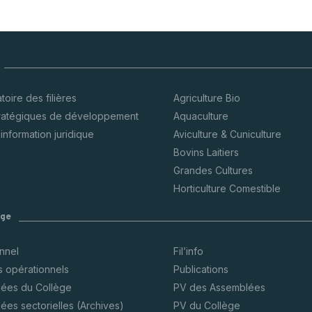
oire des filières
Agriculture Bio
tratégiques de développement
Aquaculture
’information juridique
Aviculture & Cuniculture
Bovins Laitiers
Grandes Cultures
Horticulture Comestible
ège
onnel
Fil’info
s opérationnels
Publications
ées du Collège
PV des Assemblées
ées sectorielles (Archives)
PV du Collège