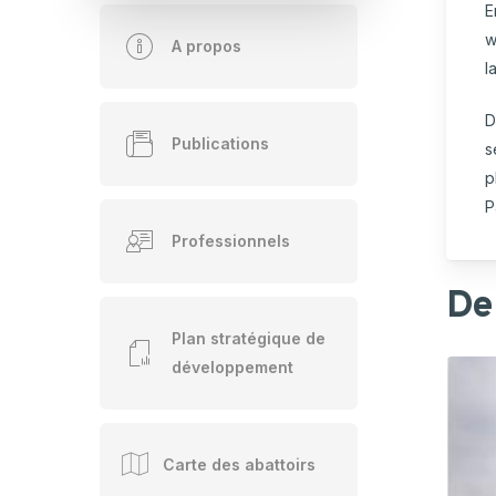
Hortic
E
w
CARTOGRAPHIE DES PISCICULTURES
A propos
Ovins 
WALLONNES
l
Pomme
D
Porcs
Publications
s
Viande
p
P
Professionnels
Der
Plan stratégique de
développement
Carte des abattoirs