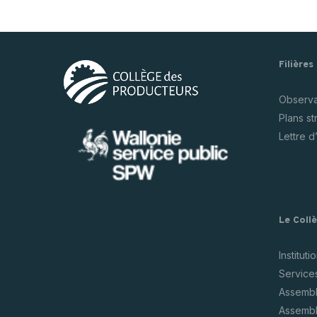
Filières
Observat
Plans s
Lettre d
Le Coll
Instituti
Service
Assembl
Assembl