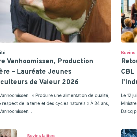
ité
Bovins 
ire Vanhoomissen, Production
Reto
ière – Lauréate Jeunes
CBL 
culteurs de Valeur 2026
l’Ind
 Vanhoomissen : « Produire une alimentation de qualité,
Le 12 j
e respect de la terre et des cycles naturels » À 34 ans,
Ministr
 Vanhoomissen…
Dalcq p
Bovins laitiers