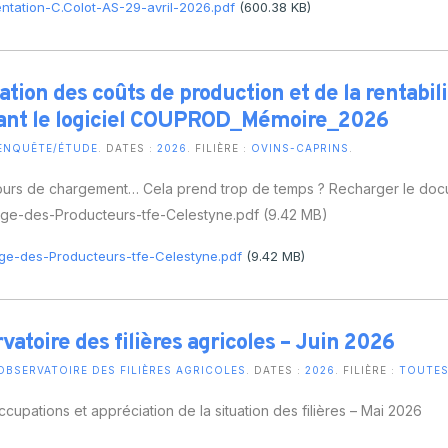
ulture Ornementale
ntation-C.Colot-AS-29-avril-2026.pdf
(600.38 KB)
CARTOGRAPHIE DES ABATTOIRS DE
& Caprins
WALLONIE
s de terre
ation des coûts de production et de la rentabil
sant le logiciel COUPROD_Mémoire_2026
 Bovine
ENQUÊTE/ÉTUDE
. DATES :
2026
. FILIÈRE :
OVINS-CAPRINS
.
urs de chargement… Cela prend trop de temps ? Recharger le docume
ege-des-Producteurs-tfe-Celestyne.pdf (9.42 MB)
ge-des-Producteurs-tfe-Celestyne.pdf
(9.42 MB)
vatoire des filières agricoles – Juin 2026
OBSERVATOIRE DES FILIÈRES AGRICOLES
. DATES :
2026
. FILIÈRE :
TOUTES 
cupations et appréciation de la situation des filières – Mai 2026