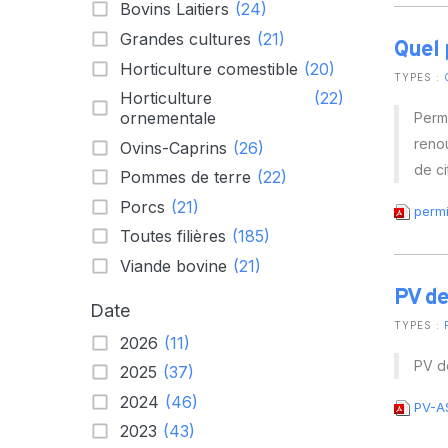
Bovins Laitiers
(24)
Grandes cultures
(21)
Quel 
Horticulture comestible
(20)
TYPES :
Horticulture
(22)
ornementale
Permi
reno
Ovins-Caprins
(26)
de ci
Pommes de terre
(22)
Porcs
(21)
permi
Toutes filières
(185)
Viande bovine
(21)
PV de
Date
TYPES :
2026
(11)
PV de
2025
(37)
2024
(46)
PV-A
2023
(43)