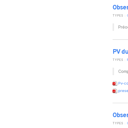
Obser
TYPES :
Préoc
PV d
TYPES :
Comp
Pv-co
prese
Obser
TYPES :