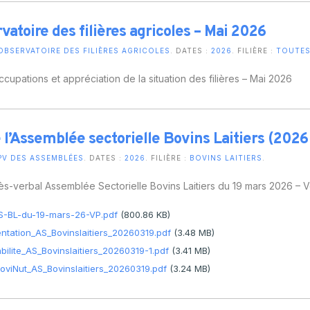
vatoire des filières agricoles – Mai 2026
OBSERVATOIRE DES FILIÈRES AGRICOLES
. DATES :
2026
. FILIÈRE :
TOUTES 
cupations et appréciation de la situation des filières – Mai 2026
 l’Assemblée sectorielle Bovins Laitiers (2026
PV DES ASSEMBLÉES
. DATES :
2026
. FILIÈRE :
BOVINS LAITIERS
.
s-verbal Assemblée Sectorielle Bovins Laitiers du 19 mars 2026 – Ve
S-BL-du-19-mars-26-VP.pdf
(800.86 KB)
ntation_AS_Bovinslaitiers_20260319.pdf
(3.48 MB)
bilite_AS_Bovinslaitiers_20260319-1.pdf
(3.41 MB)
oviNut_AS_Bovinslaitiers_20260319.pdf
(3.24 MB)