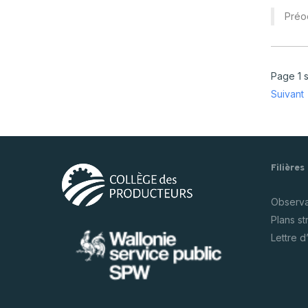
Préoc
Page 1 
Suivant
Filières
Observat
Plans s
Lettre d