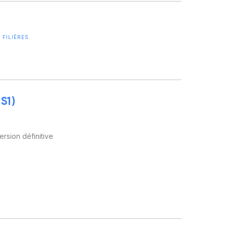
FILIÈRES
.
 S1)
rsion définitive