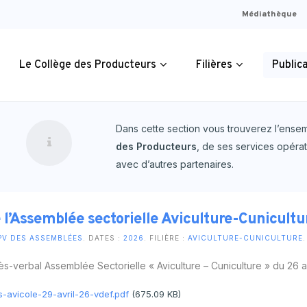
Médiathèque
Le Collège des Producteurs
Filières
Public
Dans cette section vous trouverez l’ens
des Producteurs
, de ses services opérati
organisation
lture Bio
 les publications
Assemblées sectorielles
Plans stratégiques de développ
PV des Assemblées
avec d’autres partenaires.
Rétablir la v
Le site officiel de petites
métier
lture
Mémo
Historique des assemblées secto
Observatoire des filières
Archives des PV des assemblée
l’agriculture
annonces d’animaux de
ncrage des
iffres
ture & Cuniculture
ures
PV des assemblées sectorielles
Lettre d’information juridique
PV du Collège
est pratiqu
fermes.
 l’Assemblée sectorielle Aviculture-Cunicultu
coles locaux
Wallonie.
e
 Laitiers
tes/Etudes
PV des assemblées du Collège
Chiffres clés
Archives des PV du Collège
PV DES ASSEMBLÉES
. DATES :
2026
. FILIÈRE :
AVICULTURE-CUNICULTURE
.
PLUS D'INFOS
s Cultures
/Manuel
Commissions filières
PLUS D'INF
s-verbal Assemblée Sectorielle « Aviculture – Cuniculture » du 26 av
ulture Comestible
t d’activité
Liens utiles
-avicole-29-avril-26-vdef.pdf
(675.09 KB)