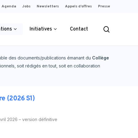
Agenda
Jobs
Newsletters
Appels d’offres
Presse
search
ations
Initiatives
Contact
emble des documents/publications émanant du
Collège
onnels, soit rédigés en tout, soit en collaboration
ement
érité sur
Garantir une rémunération
rielles
s
 telle qu’elle
juste et équitable pour le
ée en
re (2026 S1)
producteur.
PLUS D'INFOS
OS
ril 2026 – version définitive