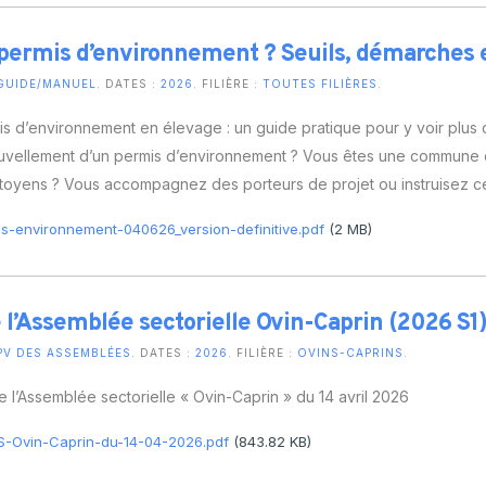
permis d’environnement ? Seuils, démarches e
GUIDE/MANUEL
. DATES :
2026
. FILIÈRE :
TOUTES FILIÈRES
.
s d’environnement en élevage : un guide pratique pour y voir plus c
uvellement d’un permis d’environnement ? Vous êtes une commune c
toyens ? Vous accompagnez des porteurs de projet ou instruisez c
s-environnement-040626_version-definitive.pdf
(2 MB)
 l’Assemblée sectorielle Ovin-Caprin (2026 S1
PV DES ASSEMBLÉES
. DATES :
2026
. FILIÈRE :
OVINS-CAPRINS
.
 l’Assemblée sectorielle « Ovin-Caprin » du 14 avril 2026
S-Ovin-Caprin-du-14-04-2026.pdf
(843.82 KB)