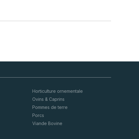
Horticulture ornementale
Ovins & Caprins
Pommes de terre
Porcs
Viande Bovine