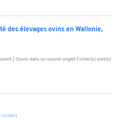
CARTOGRAPHIE DES MEUNERIES
WALLONNES
ité des élevages ovins en Wallonie,
nt | Ouvrir dans un nouvel onglet Fichier(s) joint(s)
FILIÈRES
.