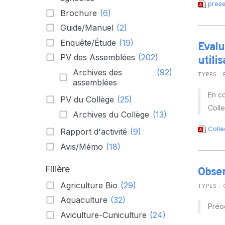
Hortic
prese
Brochure
(6)
CARTOGRAPHIE DES PISCICULTURES
Ovins 
Guide/Manuel
(2)
WALLONNES
Pomme
Enquête/Étude
(19)
Evalu
PV des Assemblées
(202)
Porcs
utili
Archives des
(92)
Viande
TYPES :
assemblées
En co
PV du Collège
(25)
Coll
Archives du Collège
(13)
Colle
Rapport d'activité
(9)
Avis/Mémo
(18)
Filière
Obser
Agriculture Bio
(29)
TYPES :
Aquaculture
(32)
Préoc
Aviculture-Cuniculture
(24)