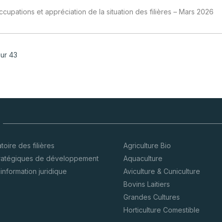
cupations et appréciation de la situation des filières – Mars 2026
sur 43
oire des filières
Agriculture Bio
tratégiques de développement
Aquaculture
’information juridique
Aviculture & Cuniculture
Bovins Laitiers
Grandes Cultures
Horticulture Comestible