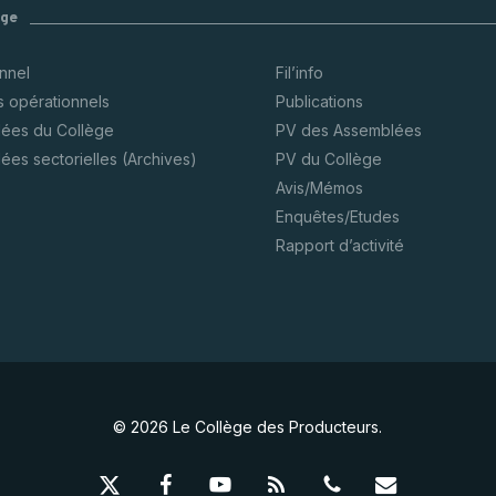
ège
onnel
Fil’info
s opérationnels
Publications
ées du Collège
PV des Assemblées
ées sectorielles (Archives)
PV du Collège
Avis/Mémos
Enquêtes/Etudes
Rapport d’activité
© 2026 Le Collège des Producteurs.
x-
facebook
youtube
RSS
phone
email