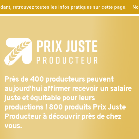
Skip
ant, retrouvez toutes les infos pratiques sur cette page.
Notr
to
main
content
Près
de
400
producteurs
peuvent
aujourd'hui
affirmer
recevoir
un
salaire
juste
et
équitable
pour
leurs
productions
!
800
produits
Prix
Juste
Producteur
à
découvrir
près
de
chez
vous.