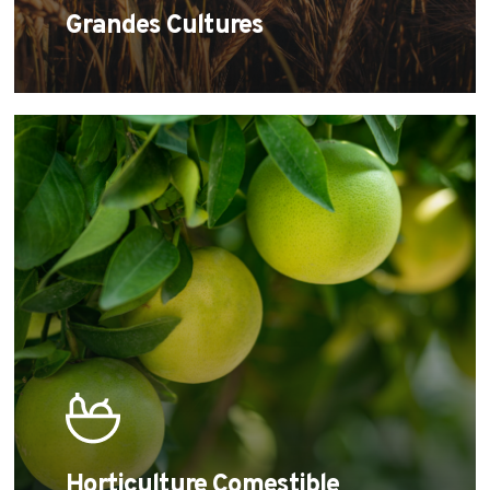
Grandes Cultures
Learn
more
Horticulture Comestible