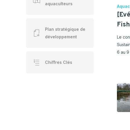
aquaculteurs
Aquac
[Ev
Fis
Plan stratégique de
développement
Le con
Sustai
6 au 9
Chiffres Clés