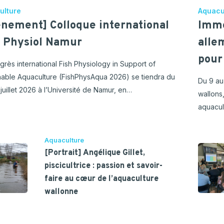
ulture
Aquacu
énement] Colloque international
Imme
h Physiol Namur
alle
pour
grès international Fish Physiology in Support of
nable Aquaculture (FishPhysAqua 2026) se tiendra du
Du 9 au
 juillet 2026 à l’Université de Namur, en…
wallons
aquacul
Aquaculture
[Portrait] Angélique Gillet,
piscicultrice : passion et savoir-
faire au cœur de l’aquaculture
wallonne