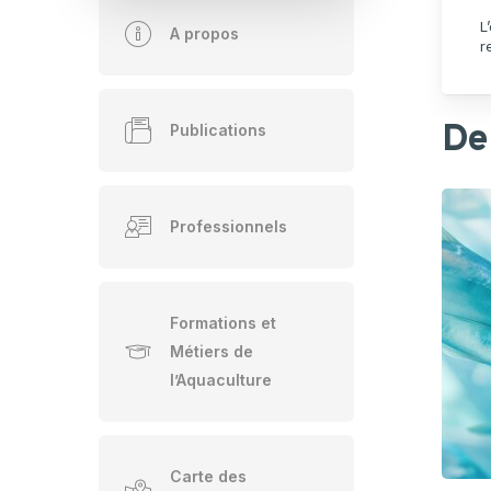
Hortic
L
A propos
CARTOGRAPHIE DES PISCICULTURES
Ovins 
r
WALLONNES
Pomme
Porcs
Der
Publications
Viande
Professionnels
Formations et
Métiers de
l’Aquaculture
Carte des