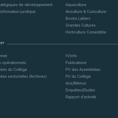
tratégiques de développement
Aquaculture
’information juridique
Aviculture & Cuniculture
Bovins Laitiers
Grandes Cultures
Horticulture Comestible
ège
onnel
Fil’info
s opérationnels
Publications
ées du Collège
PV des Assemblées
ées sectorielles (Archives)
PV du Collège
Avis/Mémos
Enquêtes/Etudes
Rapport d’activité