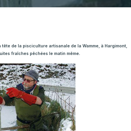
ulture Ornementale
CARTOGRAPHIE DES ABATTOIRS DE
& Caprins
WALLONIE
s de terre
 Bovine
 tête de la pisciculture artisanale de la Wamme, à Hargimont,
ruites fraîches pêchées le matin même.