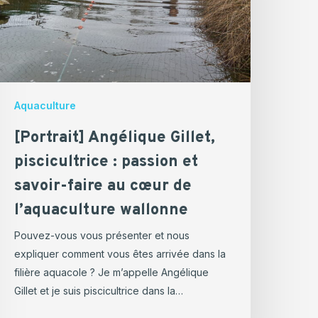
assion
t
avoir-
aire
u
œur
Aquaculture
e
[Portrait] Angélique Gillet,
’aquaculture
allonne
piscicultrice : passion et
savoir-faire au cœur de
l’aquaculture wallonne
Pouvez-vous vous présenter et nous
expliquer comment vous êtes arrivée dans la
filière aquacole ? Je m’appelle Angélique
Gillet et je suis piscicultrice dans la…