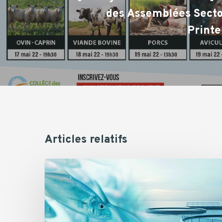
des Assemblées Secto
Print
Articles relatifs
[Evénement]
Colloque
international
Fish
Physiol