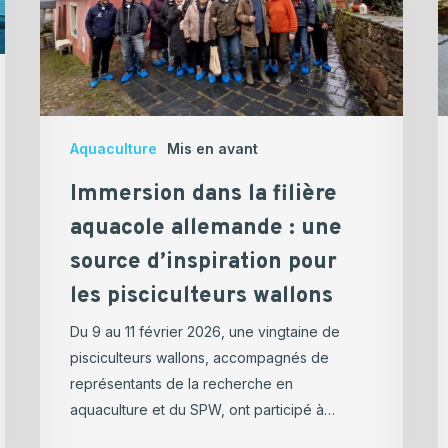
allemande
p
:
e
une
s
source
f
d’inspiration
a
pour
c
Aquaculture
Mis en avant
les
d
Immersion dans la filière
pisciculteurs
l
wallons
w
aquacole allemande : une
source d’inspiration pour
les pisciculteurs wallons
Du 9 au 11 février 2026, une vingtaine de
pisciculteurs wallons, accompagnés de
représentants de la recherche en
aquaculture et du SPW, ont participé à…