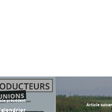
icle précédent
Article suiva
Calendrier