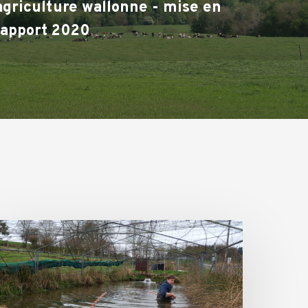
'agriculture wallonne - mise en
rapport 2020
Portrait]
ngélique
llet,
iscicultrice