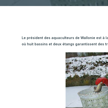
Hortic
CARTOGRAPHIE DES PISCICULTURES
Ovins 
WALLONNES
Aquaculture
Pomme
Porcs
Viande
Le président des aquaculteurs de Wallonie est à la
où huit bassins et deux étangs garantissent des t