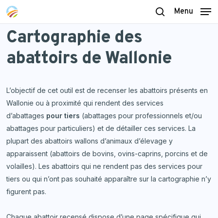
Skip
Menu
to
search
Cartographie
des
main
content
abattoirs
de
Wallonie
L’objectif de cet outil est de recenser les abattoirs présents en
Wallonie ou à proximité qui rendent des services
d’abattages
pour tiers
(abattages pour professionnels et/ou
abattages pour particuliers) et de détailler ces services. La
plupart des abattoirs wallons d’animaux d’élevage y
apparaissent (abattoirs de bovins, ovins-caprins, porcins et de
volailles). Les abattoirs qui ne rendent pas des services pour
tiers ou qui n’ont pas souhaité apparaître sur la cartographie n’y
figurent pas.
Chaque abattoir recensé dispose d’une page spécifique qui