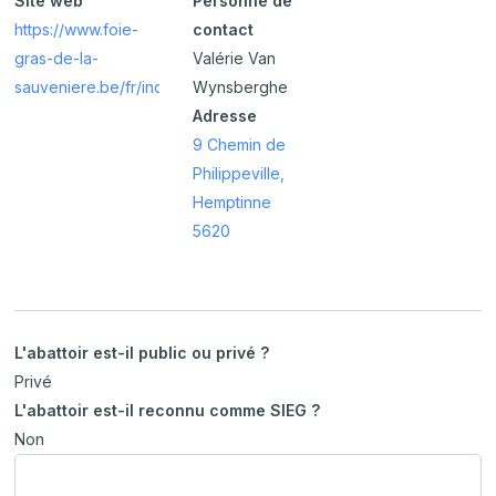
Site web
Personne de
https://www.foie-
contact
gras-de-la-
Valérie Van
sauveniere.be/fr/index.php
Wynsberghe
Adresse
9 Chemin de
Philippeville,
Hemptinne
5620
L'abattoir est-il public ou privé ?
Privé
L'abattoir est-il reconnu comme SIEG ?
Non