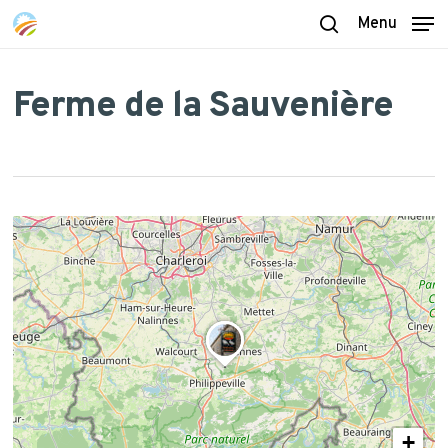
Skip
Menu
to
search
main
content
Ferme de la Sauvenière
+