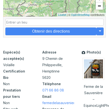
−
Leaflet
| ©
OpenStreetMap
contributors
Obtenir des directions
Espèce(s)
Adresse
Photo(s)
acceptée(s)
9 Chemin de
Volaille
Philippeville,
Certification
Hemptinne
Bio
5620
Non
Téléphone
Ferme de la
Prestation
071 66 86 08
Sauvenière
pour tiers
Email
–
Non
fermedelasauveniere@hotmail.com
EquinoxLightPh