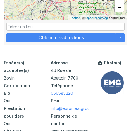
−
Leaflet
| ©
OpenStreetMap
contributors
Obtenir des directions
Espèce(s)
Adresse
Photo(s)
acceptée(s)
46 Rue de l
Bovin
Abattoir, 7700
Certification
Téléphone
Bio
056585220
Oui
Email
Prestation
info@euromeatgroup.be
pour tiers
Personne de
Oui
contact