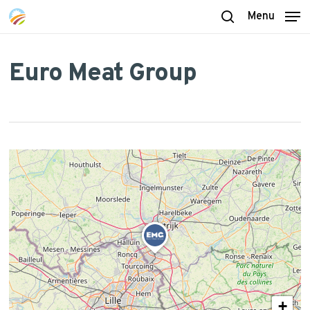
Skip
Menu
to
search
main
content
Euro Meat Group
+