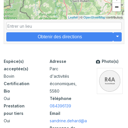
−
Leaflet
| ©
OpenStreetMap
contributors
Obtenir des directions
Espèce(s)
Adresse
Photo(s)
acceptée(s)
Parc
Bovin
d'activités
Certification
économiques,
Bio
5580
Oui
Téléphone
Prestation
084396139
pour tiers
Email
Oui
sandrine.dehard@abattoirderochefort.be