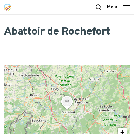
Skip
Menu
to
search
main
content
Abattoir de Rochefort
+