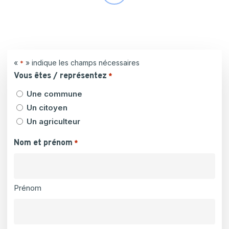
to
the
«
» indique les champs nécessaires
*
next
Vous êtes / représentez
*
section
Une commune
Un citoyen
Un agriculteur
Nom et prénom
*
Prénom