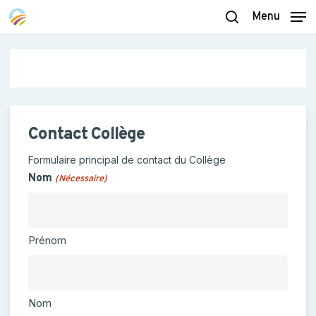
Skip
Menu
to
search
main
content
Contact Collège
Formulaire principal de contact du Collège
Nom
(Nécessaire)
Prénom
Nom