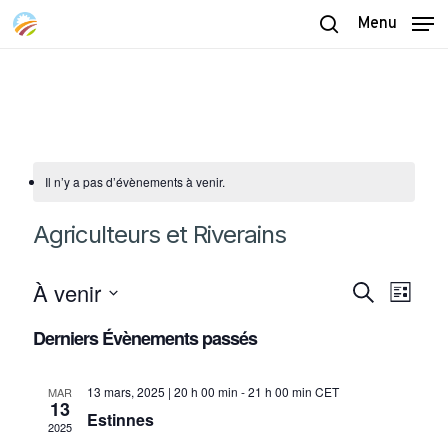
Skip
Menu
to
search
main
content
Il n’y a pas d’évènements à venir.
Agriculteurs et Riverains
À venir
Recherch
Naviga
Recherche
Liste
de
et
Sélectionnez
vues
Derniers Évènements passés
navigatio
une
Évène
date.
de
13 mars, 2025 | 20 h 00 min
-
21 h 00 min
CET
MAR
13
vues
Estinnes
2025
Évènemen