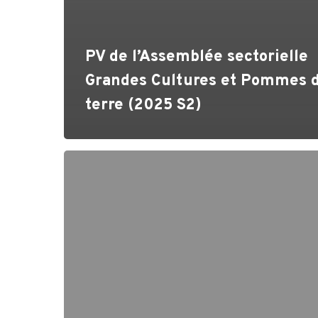
PV de l’Assemblée sectorielle
Grandes Cultures et Pommes 
terre (2025 S2)
PV
de
l’Assemblée
sectorielle
Grandes
Cultures
et
Pommes
de