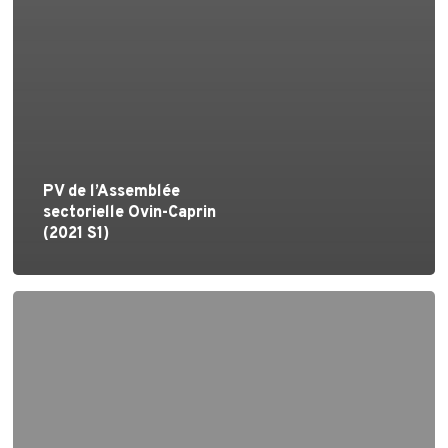
PV de l’Assemblée
sectorielle Ovin-Caprin
(2021 S1)
PV
de
l’Assemblée
sectorielle
Ovin-
Caprin