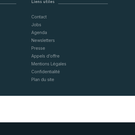
Liens utiles
CARTOGRAPHIE DES MEUNERIES
Contact
WALLONNES
Jobs
Agenda
Newsletters
Presse
Appels d’offre
Mentions Légales
Confidentialité
Plan du site