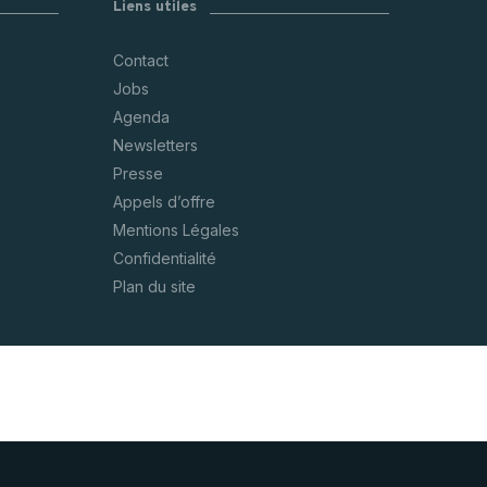
Liens utiles
CARTOGRAPHIE DES MEUNERIES
Contact
WALLONNES
Jobs
Agenda
Newsletters
Presse
Appels d’offre
Mentions Légales
Confidentialité
Plan du site