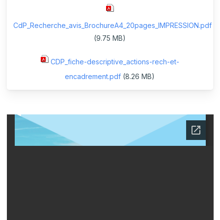
CdP_Recherche_avis_BrochureA4_20pages_IMPRESSION.pdf
(9.75 MB)
CDP_fiche-descriptive_actions-rech-et-
encadrement.pdf
(8.26 MB)