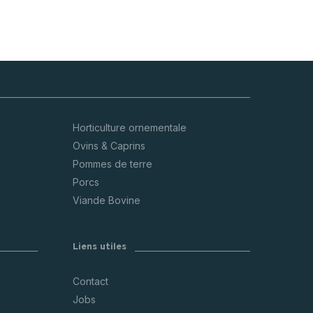
Horticulture ornementale
Ovins & Caprins
Pommes de terre
Porcs
Viande Bovine
Liens utiles
Contact
Jobs