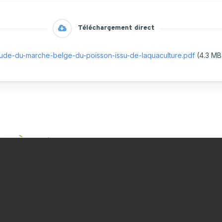
ulture Ornementale
CARTOGRAPHIE DES ABATTOIRS DE
& Caprins
Téléchargement direct
WALLONIE
s de terre
ude-du-marche-belge-du-poisson-issu-de-laquaculture.pdf
(4.3 MB
 Bovine