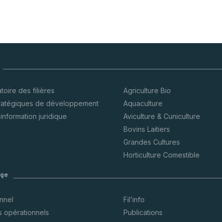
oire des filières
Agriculture Bio
tratégiques de développement
Aquaculture
’information juridique
Aviculture & Cuniculture
Bovins Laitiers
Grandes Cultures
Horticulture Comestible
ège
onnel
Fil’info
s opérationnels
Publications