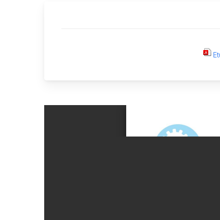
Hortic
CARTOGRAPHIE DES PISCICULTURES
Ovins 
WALLONNES
Pomme
Et
Porcs
Viande