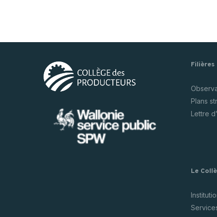
Filières
Observat
Plans s
Lettre d
Le Coll
Instituti
Service