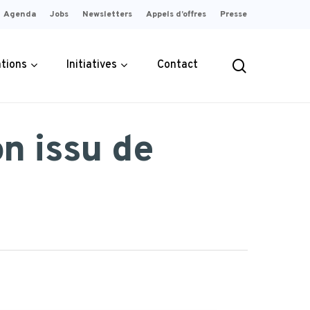
Agenda
Jobs
Newsletters
Appels d’offres
Presse
search
ations
Initiatives
Contact
n issu de
ement
érité sur
Garantir une rémunération
rielles
s
 telle qu’elle
juste et équitable pour le
ée en
producteur.
PLUS D'INFOS
OS