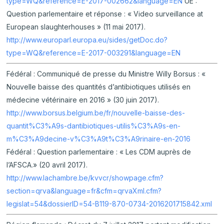
type=WQ&reference=E-2017-002662&language=EN
UE :
Question parlementaire et réponse : « Video surveillance at
European slaughterhouses » (11 mai 2017).
http://www.europarl.europa.eu/sides/getDoc.do?
type=WQ&reference=E-2017-003291&language=EN
Fédéral : Communiqué de presse du Ministre Willy Borsus : «
Nouvelle baisse des quantités d’antibiotiques utilisés en
médecine vétérinaire en 2016 » (30 juin 2017).
http://www.borsus.belgium.be/fr/nouvelle-baisse-des-
quantit%C3%A9s-dantibiotiques-utilis%C3%A9s-en-
m%C3%A9decine-v%C3%A9t%C3%A9rinaire-en-2016
Fédéral : Question parlementaire : « Les CDM auprès de
l’AFSCA.» (20 avril 2017).
http://www.lachambre.be/kvvcr/showpage.cfm?
section=qrva&language=fr&cfm=qrvaXml.cfm?
legislat=54&dossierID=54-B119-870-0734-2016201715842.xml