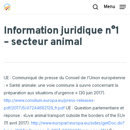
Skip
Menu
to
search
main
content
Information juridique n°1
– secteur animal
UE : Communiqué de presse du Conseil de l’Union européenne
: « Santé animale: une voie commune à suivre concernant la
préparation aux situations d’urgence » (30 juin 2017).
http://www.consilium.europa.eu/press-releases-
pdf/2017/6/47244662129_fr.pdf
UE : Question parlementaire et
réponse : «Live animal transport outside the borders of the EU»
(11 avril 2017).
http://www.europarl.europa.eu/sides/getDoc.do?