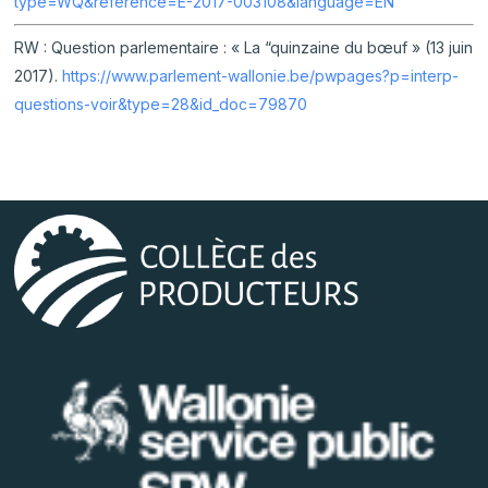
type=WQ&reference=E-2017-003108&language=EN
RW : Question parlementaire : « La “quinzaine du bœuf » (13 juin
2017).
https://www.parlement-wallonie.be/pwpages?p=interp-
questions-voir&type=28&id_doc=79870