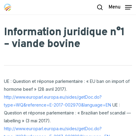
Skip
Menu
to
search
main
content
Information juridique n°1
– viande bovine
UE : Question et réponse parlementaire : « EU ban on import of
hormone beef » (28 avril 2017).
http://www.europarl.europa.eu/sides/getDoc.do?
type=WQ&reference=E-2017-002970&language=EN
UE :
Question et réponse parlementaire : « Brazilian beef scandal —
labelling » (3 mai 2017).
http://www.europarl.europa.eu/sides/getDoc.do?