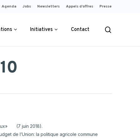
Agenda
Jobs
Newsletters
Appels d’offres
Presse
search
ations
Initiatives
Contact
 10
ement
érité sur
Garantir une rémunération
rielles
s
 telle qu’elle
juste et équitable pour le
ée en
producteur.
PLUS D'INFOS
OS
iaux» (7 juin 2018).
udget de l’Union: la politique agricole commune