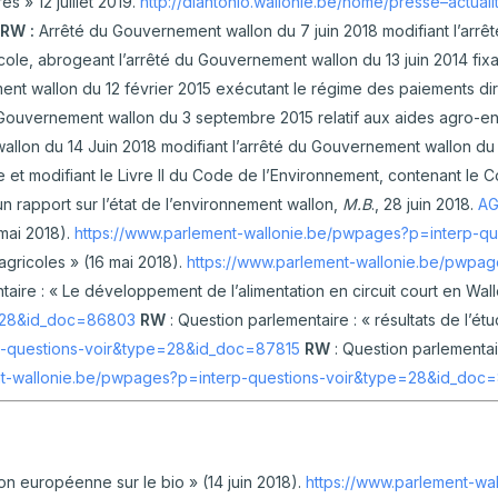
es » 12 juillet 2019.
http://diantonio.wallonie.be/home/presse–actuali
RW :
Arrêté du Gouvernement wallon du 7 juin 2018 modifiant l’arrê
ricole, abrogeant l’arrêté du Gouvernement wallon du 13 juin 2014 fix
ent wallon du 12 février 2015 exécutant le régime des paiements dire
u Gouvernement wallon du 3 septembre 2015 relatif aux aides agro-e
lon du 14 Juin 2018 modifiant l’arrêté du Gouvernement wallon du 11 
 modifiant le Livre II du Code de l’Environnement, contenant le Cod
un rapport sur l’état de l’environnement wallon,
M.B
., 28 juin 2018.
AG
 mai 2018).
https://www.parlement-wallonie.be/pwpages?p=interp-q
agricoles » (16 mai 2018).
https://www.parlement-wallonie.be/pwpag
taire : « Le développement de l’alimentation en circuit court en Wall
e=28&id_doc=86803
RW
: Question parlementaire : « résultats de l’ét
p-questions-voir&type=28&id_doc=87815
RW
: Question parlementair
nt-wallonie.be/pwpages?p=interp-questions-voir&type=28&id_doc
ion européenne sur le bio » (14 juin 2018).
https://www.parlement-wa