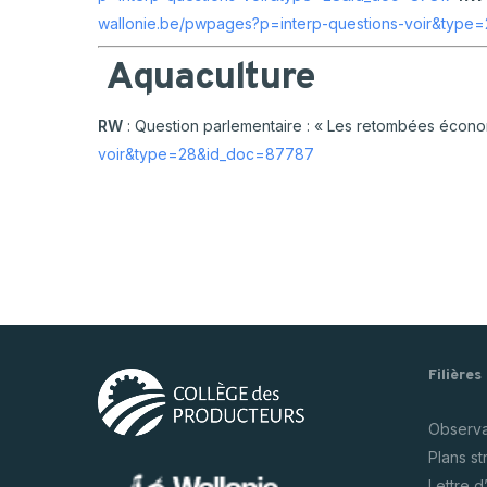
wallonie.be/pwpages?p=interp-questions-voir&typ
Aquaculture
RW
: Question parlementaire : « Les retombées écono
voir&type=28&id_doc=87787
Filières
Observat
Plans s
Lettre d