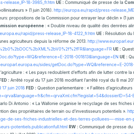
ulture Ornementale
ss-release_IP-18-3985_fr.htm
UE :
Communiqué de presse de la
Comm
llinisateurs » (1 juin 2018).
http://europa.eu/rapid/press-release_M
CARTOGRAPHIE DES ABATTOIRS DE
& Caprins
WALLONIE
teurs: propositions de la Commission pour enrayer leur déclin » (1 jui
s de terre
mission européenne
: « Double niveau de qualité des denrées al
//europa.eu/rapid/press-release_IP-18-4122_fr.htm
UE :
Résolution du
nes agriculteurs depuis la réforme de 2013.
http://www.europarl.e
 Bovine
1%2b0%2bDOC%2bXML%2bV0%2f%2fFR&language=FR
UE :
Quest
getDoc.do?type=WQ&reference=E-2018-001813&language=EN
UE :
Que
w.europarl.europa.eu/sides/getDoc.do?type=WQ&reference=E-201
’agriculture : « Les pays redoublent d’efforts afin de lutter contre la 
FED :
Arrêté royal du 17 juin 2018 modifiant l’arrêté royal du 8 mai 201
 17 juin 2018
FED :
Question parlementaire : « Faillites d’agriculteurs
n=qrva&language=fr&cfm=qrvaXml.cfm?legislat=54&dossierID=54-B
rlo Di Antonio : « La Wallonie organise le recyclage de ses friches i
ion des propriétaires de terrain ou d’investisseurs potentiels ».
htt
yclage-de-ses-friches-industrielles-et-des-terres-polluees—-mise
eurs-potentiels.publicationfull.html
RW :
Communiqué de presse du 12 