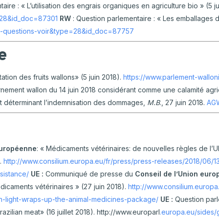
aire : « L’utilisation des engrais organiques en agriculture bio » (5 j
=28&id_doc=87301
RW
: Question parlementaire : « Les emballages d
rp-questions-voir&type=28&id_doc=87757
e
tation des fruits wallons» (5 juin 2018).
https://www.parlement-wallo
nement wallon du 14 juin 2018 considérant comme une calamité agrico
et déterminant l’indemnisation des dommages,
M.B
., 27 juin 2018.
AGW
européenne
: « Médicaments vétérinaires: de nouvelles règles de l’UE v
).
http://www.consilium.europa.eu/fr/press/press-releases/2018/06/1
esistance/
UE :
Communiqué de presse du
Conseil de l’Union eur
édicaments vétérinaires » (27 juin 2018).
http://www.consilium.europa
n-light-wraps-up-the-animal-medicines-package/
UE :
Question parl
azilian meat» (16 juillet 2018). http://www.europarl
.europa.eu/side