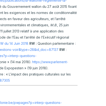
tes/publications/la-wallonie-reglemente-la-
té du Gouvernement wallon du 27 août 2015 fixant
ant les exigences et les normes de conditionnalité
cts en faveur des agriculteurs, et l’arrêté
nvironnementales et climatiques,
M.B
., 25 juin
juillet 2013 relatif à une application des
e de l’Eau et l’arrêté de l’Exécutif régional
W du 14 Juin 2018
RW :
Question parlementaire :
uestions-voir&type=28&id_doc=87137
RW
:
es?p=interp-questions-
onie » (14 mai 2018).
https://www.parlement-
ude Expopesten » (19 juin 2018).
e : « L’impact des pratiques culturales sur les
=87305
llonie.be/pwpages?p=interp-questions-