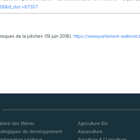
e=28&id_doc=87307
miques de la pêche» (19 juin 2018).
https://www.parlement-walloni
oire des filières
Agriculture Bio
tratégiques de développement
Aquaculture
’information juridique
Aviculture & Cuniculture