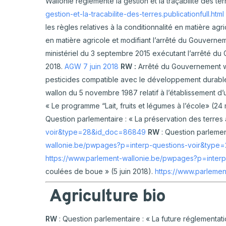
Wallonie réglemente la gestion et la traçabilité des terr
gestion-et-la-tracabilite-des-terres.publicationfull.html
les règles relatives à la conditionnalité en matière ag
en matière agricole et modifiant l’arrêté du Gouvernem
ministériel du 3 septembre 2015 exécutant l’arrêté d
2018.
AGW 7 juin 2018
RW :
Arrêté du Gouvernement wal
pesticides compatible avec le développement durable et
wallon du 5 novembre 1987 relatif à l’établissement d’
« Le programme “Lait, fruits et légumes à l’école» (24
Question parlementaire : « La préservation des terres 
voir&type=28&id_doc=86849
RW
: Question parlemen
wallonie.be/pwpages?p=interp-questions-voir&typ
https://www.parlement-wallonie.be/pwpages?p=inter
coulées de boue » (5 juin 2018).
https://www.parleme
Agriculture bio
RW
: Question parlementaire : « La future réglementat