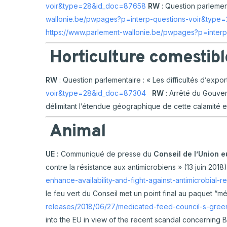
voir&type=28&id_doc=87658
RW
: Question parlement
wallonie.be/pwpages?p=interp-questions-voir&type
https://www.parlement-wallonie.be/pwpages?p=inte
Horticulture comestibl
RW
: Question parlementaire : « Les difficultés d’expor
voir&type=28&id_doc=87304
RW
: Arrêté du Gouver
délimitant l’étendue géographique de cette calamité 
Animal
UE :
Communiqué de presse du
Conseil de l’Union 
contre la résistance aux antimicrobiens » (13 juin 2018
enhance-availability-and-fight-against-antimicrobial-r
le feu vert du Conseil met un point final au paquet “m
releases/2018/06/27/medicated-feed-council-s-gree
into the EU in view of the recent scandal concerning Br