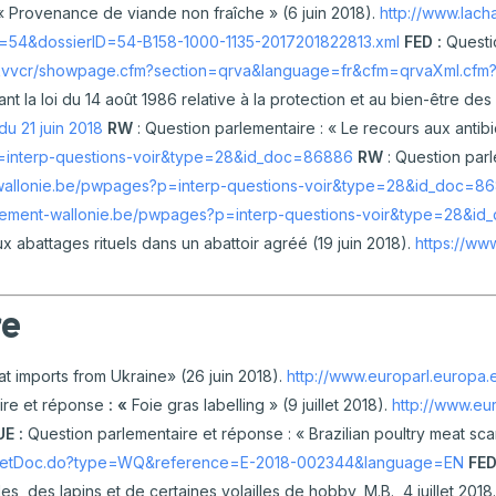
« Provenance de viande non fraîche » (6 juin 2018).
http://www.lac
t=54&dossierID=54-B158-1000-1135-2017201822813.xml
FED :
Questio
/kvvcr/showpage.cfm?section=qrva&language=fr&cfm=qrvaXml.cfm?l
ant la loi du 14 août 1986 relative à la protection et au bien-être de
du 21 juin 2018
RW
: Question parlementaire : « Le recours aux antib
p=interp-questions-voir&type=28&id_doc=86886
RW
: Question parl
-wallonie.be/pwpages?p=interp-questions-voir&type=28&id_doc=8
rlement-wallonie.be/pwpages?p=interp-questions-voir&type=28&i
x abattages rituels dans un abattoir agréé (19 juin 2018).
https://ww
re
at imports from Ukraine» (26 juin 2018).
http://www.europarl.europ
ire et réponse
: «
Foie gras labelling » (9 juillet 2018).
http://www.eu
UE :
Question parlementaire et réponse : « Brazilian poultry meat sc
es/getDoc.do?type=WQ&reference=E-2018-002344&language=EN
FED
es, des lapins et de certaines volailles de hobby, M.B., 4 juillet 2018