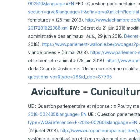
002510&language=EN
FED :
Question parlementaire : 
section=qrva&language=fr&cfm=qrvaXml.cfm?legisla
fermetures » (25 mai 2018).
http://www.lachambre.be
2017201822388.xml
RW
:
Décret du 21 juin 2018 modifi
administrative des animaux,
M.B
., 29 juin 2018.
Décret 
2018).
https://www.parlement-wallonie.be/pwpages?
viande privés » (16 mai 2018).
https://www.parlement
et le bien-être animal » (25 juin 2018).
https://www.pa
de la Cour de Justice de l’Union européenne relatif au
questions-voir&type=28&id_doc=87795
Aviculture – Cunicultu
UE :
Question parlementaire et réponse
: «
Poultry me
2018-002435&language=EN
UE :
Question parlementa
type=WQ&reference=E-2018-002601&language=EN
(12 juillet 2018).
http://www.europarl.europa.eu/sid
système d’identification et d’enregistrement des volaill