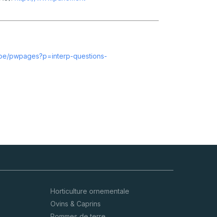
e.be/pwpages?p=interp-questions-
Horticulture ornementale
Ovins & Caprins
Pommes de terre