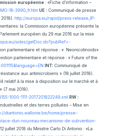
ission européenne
: «Fiche d’information –
EMO-18-3990_fr.htm
UE :
Communiqué de presse
CARTOGRAPHIE DES MEUNERIES
WALLONNES
n 2018).
http://europa.eu/rapid/press-release_IP-
imentaires: la Commission européenne présente la
 Parlement européen du 29 mai 2018 sur la mise
uropa.eu/sides/getDoc.do?pubRef=-
ion parlementaire et réponse : « Neonicotinoids»
stion parlementaire et réponse : « Future of the
8-001115&language=EN
INT:
Communiqué de
résistance aux antimicrobiens » (18 juillet 2018).
4 relatif à la mise à disposition sur le marché et à
 » (7 mai 2018).
155-1000-1111-2017201822249.xml
RW :
ndustrielles et des terres polluées – Mise en
p://diantonio.wallonie.be/home/presse–
-en-place-dun-nouveau-mecanisme-de-subvention-
juillet 2018 du Ministre Carlo Di Antonio : «La