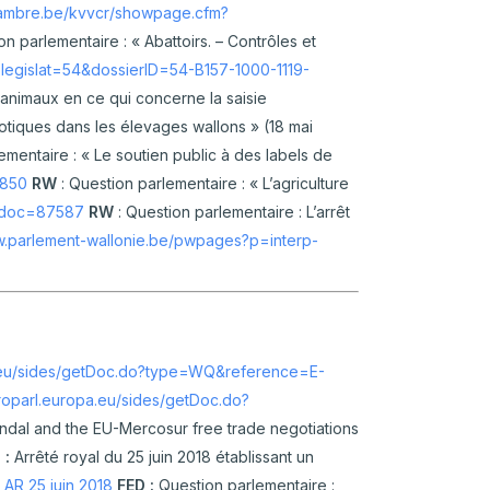
hambre.be/kvvcr/showpage.cfm?
n parlementaire : « Abattoirs. – Contrôles et
egislat=54&dossierID=54-B157-1000-1119-
s animaux en ce qui concerne la saisie
iotiques dans les élevages wallons » (18 mai
ementaire : « Le soutien public à des labels de
6850
RW
: Question parlementaire : « L’agriculture
d_doc=87587
RW
: Question parlementaire : L’arrêt
w.parlement-wallonie.be/pwpages?p=interp-
a.eu/sides/getDoc.do?type=WQ&reference=E-
roparl.europa.eu/sides/getDoc.do?
andal and the EU-Mercosur free trade negotiations
 :
Arrêté royal du 25 juin 2018 établissant un
.
AR 25 juin 2018
FED :
Question parlementaire :