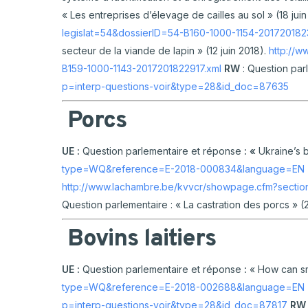
« Les entreprises d’élevage de cailles au sol » (18 jui
legislat=54&dossierID=54-B160-1000-1154-2017201823
secteur de la viande de lapin » (12 juin 2018).
http://
B159-1000-1143-2017201822917.xml
RW
: Question par
p=interp-questions-voir&type=28&id_doc=87635
Porcs
UE :
Question parlementaire et réponse
: «
Ukraine’s 
type=WQ&reference=E-2018-000834&language=EN
http://www.lachambre.be/kvvcr/showpage.cfm?secti
Question parlementaire : « La castration des porcs » (2
Bovins laitiers
UE :
Question parlementaire et réponse
:
« How can sm
type=WQ&reference=E-2018-002688&language=EN
p=interp-questions-voir&type=28&id_doc=87817
R