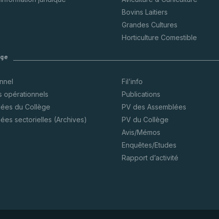
Bovins Laitiers
Grandes Cultures
Horticulture Comestible
ège
onnel
Fil’info
s opérationnels
Publications
ées du Collège
PV des Assemblées
ées sectorielles (Archives)
PV du Collège
Avis/Mémos
Enquêtes/Etudes
Rapport d’activité