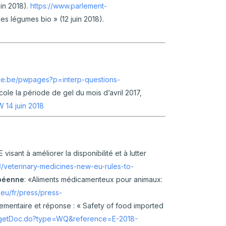
uin 2018).
https://www.parlement-
es légumes bio » (12 juin 2018).
nie.be/pwpages?p=interp-questions-
le la période de gel du mois d’avril 2017,
 14 juin 2018
isant à améliorer la disponibilité et à lutter
3/veterinary-medicines-new-eu-rules-to-
opéenne
: «Aliments médicamenteux pour animaux:
.eu/fr/press/press-
ementaire et réponse : « Safety of food imported
s/getDoc.do?type=WQ&reference=E-2018-