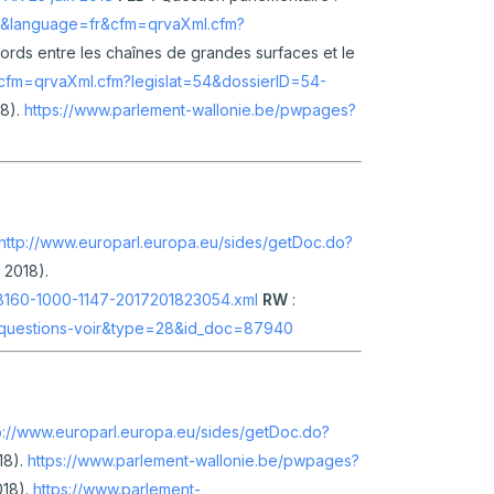
a&language=fr&cfm=qrvaXml.cfm?
ords entre les chaînes de grandes surfaces et le
cfm=qrvaXml.cfm?legislat=54&dossierID=54-
18).
https://www.parlement-wallonie.be/pwpages?
http://www.europarl.europa.eu/sides/getDoc.do?
 2018).
B160-1000-1147-2017201823054.xml
RW
:
p-questions-voir&type=28&id_doc=87940
p://www.europarl.europa.eu/sides/getDoc.do?
18).
https://www.parlement-wallonie.be/pwpages?
018).
https://www.parlement-