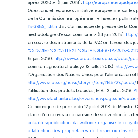
Hortic
après 2020 » (1 juin 2018).
http://europa.eu/rapid/pre
Questions et réponses : initiative européenne sur les po
CARTOGRAPHIE DES PISCICULTURES
Ovins 
WALLONNES
de la
Commission européenne
: « Insectes pollinisa
Pomme
18-3989_fr.htm
UE :
Communiqué de presse de la
Com
méthodologie d’essai commune » (14 juin 2018).
http:
Porcs
en œuvre des instruments de la PAC en faveur des jeu
Viande
%2f%2fEP%2f%2fTEXT%2bTA%2bP8-TA-2018-021
(5 juin 2018).
http://www.europarl.europa.eu/sides/
common agricultural policy» (3 juillet 2018).
http://ww
l’Organisation des Nations Unies pour l’alimentation et l
http://www.fao.org/news/story/fr/item/1145728/icode/
l’utilisation des produits biocides, M.B., 2 juillet 2018.
AR
http://www.lachambre.be/kvvcr/showpage.cfm?sectio
Communiqué de presse du 12 juillet 2018 du Ministre Ca
place d’un nouveau mécanisme de subvention à l’attent
actualites/publications/la-wallonie-organise-le-rec
a-lattention-des-proprietaires-de-terrain-ou-dinvestiss