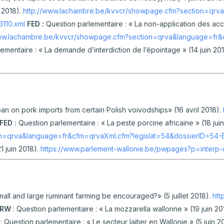
n 2018).
http://www.lachambre.be/kvvcr/showpage.cfm?section=qrv
110.xml
FED :
Question parlementaire : « La non-application des acc
www.lachambre.be/kvvcr/showpage.cfm?section=qrva&language=fr&
lementaire : « La demande d’interdiction de l’épointage » (14 juin 20
ban on pork imports from certain Polish voivodships» (16 avril 2018).
FED :
Question parlementaire : « La peste porcine africaine » (18 juin
on=qrva&language=fr&cfm=qrvaXml.cfm?legislat=54&dossierID=54-
1 juin 2018).
https://www.parlement-wallonie.be/pwpages?p=inter
all and large ruminant farming be encouraged?» (5 juillet 2018).
htt
RW
: Question parlementaire : « La mozzarella wallonne » (19 juin 20
W
: Question parlementaire : « Le secteur laitier en Wallonie » (5 juin 2