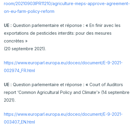
room/20210903IPR11210/agriculture-meps-approve-agreement-
on-eu-farm-policy-reform
UE :
Question parlementaire et réponse
: «
En finir avec les
exportations de pesticides interdits: pour des mesures
concrètes »
(20 septembre 2021).
https://www.europarl.europa.eu/doceo/document/E-9-2021-
002974_FR.html
UE :
Question parlementaire et réponse
: «
Court of Auditors
report ‘Common Agricultural Policy and Climate’» (14 septembre
2021).
https://www.europarl.europa.eu/doceo/document/E-9-2021-
003407_EN.html