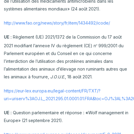
de l’utilisation des médicaments antimicrobiens dans les
systèmes alimentaires mondiaux» (24 août 2021).
http://www.fao.org/news/story/fr/item/1434492/icode/
UE :
Règlement (UE) 2021/1372 de la Commission du 17 août
2021 modifiant l’annexe IV du règlement (CE) n
999/2001 du
o
Parlement européen et du Conseil en ce qui concerne
l’interdiction de l’utilisation des protéines animales dans
l’alimentation des animaux d’élevage non ruminants autres que
les animaux à fourrure,
J
.
O
.
U
.
E
., 18 août 2021.
https://eur-lex.europa.eu/legal-content/FR/TXT/?
uri=uriserv%3AOJ.L_.2021.295.01.0001.01.FRA&toc=OJ%3AL%
UE :
Question parlementaire et réponse
: «
Wolf management in
Europe» (21 septembre 2021).