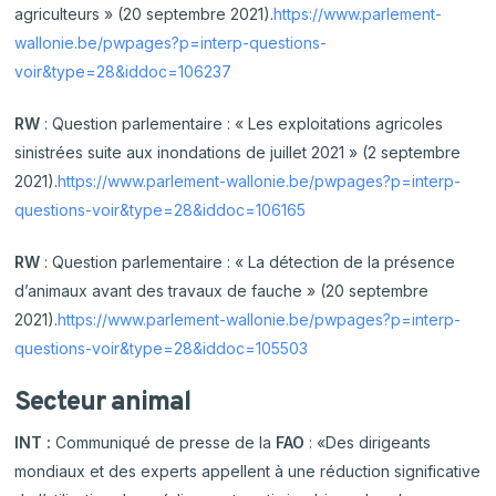
agriculteurs » (20 septembre 2021).
https://www.parlement-
wallonie.be/pwpages?p=interp-questions-
voir&type=28&iddoc=106237
RW
: Question parlementaire : « Les exploitations agricoles
sinistrées suite aux inondations de juillet 2021 » (2 septembre
2021).
https://www.parlement-wallonie.be/pwpages?p=interp-
questions-voir&type=28&iddoc=106165
RW
: Question parlementaire : « La détection de la présence
d’animaux avant des travaux de fauche » (20 septembre
2021).
https://www.parlement-wallonie.be/pwpages?p=interp-
questions-voir&type=28&iddoc=105503
Secteur animal
INT :
Communiqué de presse de la
FAO
: «Des dirigeants
mondiaux et des experts appellent à une réduction significative