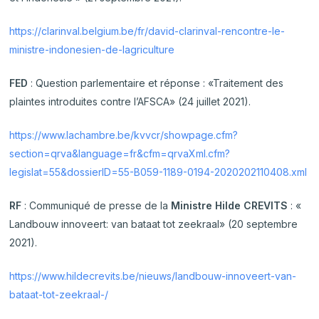
https://clarinval.belgium.be/fr/david-clarinval-rencontre-le-
ministre-indonesien-de-lagriculture
FED
: Question parlementaire et réponse : «Traitement des
plaintes introduites contre l’AFSCA» (24 juillet 2021).
https://www.lachambre.be/kvvcr/showpage.cfm?
section=qrva&language=fr&cfm=qrvaXml.cfm?
legislat=55&dossierID=55-B059-1189-0194-2020202110408.xml
RF
: Communiqué de presse de la
Ministre Hilde CREVITS
: «
Landbouw innoveert: van bataat tot zeekraal» (20 septembre
2021).
https://www.hildecrevits.be/nieuws/landbouw-innoveert-van-
bataat-tot-zeekraal-/