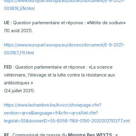
https://www.europarl.europa.eu/doceo/document/E-9-2021-
003816_EN.html
UE :
Question parlementaire et réponse
: «
Nitrite
de
sodium»
(10 août 2021).
https://www.europarl.europa.eu/doceo/document/E-9-2021-
003187_FR.html
FED
: Question parlementaire et réponse : «La science
vétérinaire, l’élevage et la lutte contre la résistance aux
antibiotiques »
(24 juillet 2021).
https://www.lachambre.be/kvvcr/showpage.cfm?
section=qrva&language=fr&cfm=qrvaXml.cfm?
legislat=55&dossierID=55-B058-1189-0190-2020202110377.xml
RF
: Communiqué de presse du
Ministre Ben WEYTS
: «