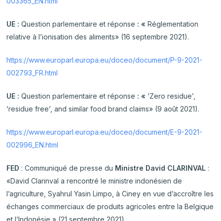
003365_EN.html
UE :
Question parlementaire et réponse
: «
Réglementation
relative à l’ionisation des aliments» (16 septembre 2021).
https://www.europarl.europa.eu/doceo/document/P-9-2021-
002793_FR.html
UE :
Question parlementaire et réponse
: «
‘Zero residue’,
‘residue free’, and similar food brand claims» (9 août 2021).
https://www.europarl.europa.eu/doceo/document/E-9-2021-
002996_EN.html
FED
: Communiqué de presse du
Ministre David CLARINVAL
:
«David Clarinval a rencontré le ministre indonésien de
l’agriculture, Syahrul Yasin Limpo, à Ciney en vue d’accroître les
échanges commerciaux de produits agricoles entre la Belgique
et l’Indonésie » (21 septembre 2021).