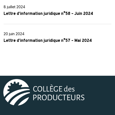
Lettre
Juillet
d’information
8 juillet 2024
2024
juridique
Lettre d’information juridique n°58 – Juin 2024
n°58
–
Lettre
Juin
d’information
20 juin 2024
2024
juridique
Lettre d’information juridique n°57 – Mai 2024
n°57
–
Mai
2024