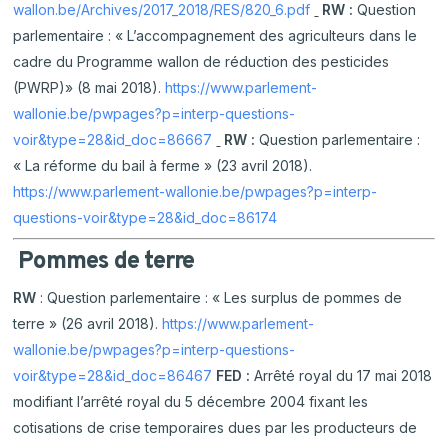
wallon.be/Archives/2017_2018/RES/820_6.pdf
RW :
Question
parlementaire : « L’accompagnement des agriculteurs dans le
cadre du Programme wallon de réduction des pesticides
(PWRP)» (8 mai 2018).
https://www.parlement-
wallonie.be/pwpages?p=interp-questions-
voir&type=28&id_doc=86667
RW :
Question parlementaire :
« La réforme du bail à ferme » (23 avril 2018).
https://www.parlement-wallonie.be/pwpages?p=interp-
questions-voir&type=28&id_doc=86174
Pommes de terre
RW
: Question parlementaire : « Les surplus de pommes de
terre » (26 avril 2018).
https://www.parlement-
wallonie.be/pwpages?p=interp-questions-
voir&type=28&id_doc=86467
FED :
Arrêté royal du 17 mai 2018
modifiant l’arrêté royal du 5 décembre 2004 fixant les
cotisations de crise temporaires dues par les producteurs de