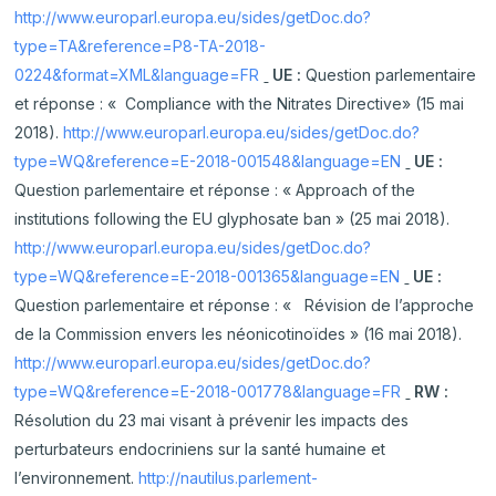
http://www.europarl.europa.eu/sides/getDoc.do?
type=TA&reference=P8-TA-2018-
0224&format=XML&language=FR
UE :
Question parlementaire
et réponse : « Compliance with the Nitrates Directive» (15 mai
2018).
http://www.europarl.europa.eu/sides/getDoc.do?
type=WQ&reference=E-2018-001548&language=EN
UE :
Question parlementaire et réponse : « Approach of the
institutions following the EU glyphosate ban » (25 mai 2018).
http://www.europarl.europa.eu/sides/getDoc.do?
type=WQ&reference=E-2018-001365&language=EN
UE :
Question parlementaire et réponse : «
Révision de l’approche
de la Commission envers les néonicotinoïdes » (16 mai 2018).
http://www.europarl.europa.eu/sides/getDoc.do?
type=WQ&reference=E-2018-001778&language=FR
RW :
Résolution du 23 mai visant à prévenir les impacts des
perturbateurs endocriniens sur la santé humaine et
l’environnement.
http://nautilus.parlement-