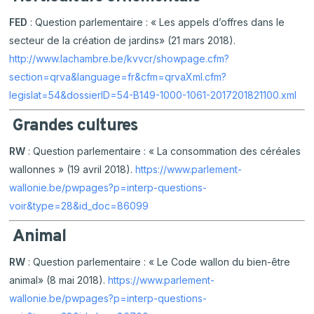
FED
: Question parlementaire : « Les appels d’offres dans le
secteur de la création de jardins» (21 mars 2018).
http://www.lachambre.be/kvvcr/showpage.cfm?
section=qrva&language=fr&cfm=qrvaXml.cfm?
legislat=54&dossierID=54-B149-1000-1061-2017201821100.xml
Grandes cultures
RW
: Question parlementaire : « La consommation des céréales
wallonnes » (19 avril 2018).
https://www.parlement-
wallonie.be/pwpages?p=interp-questions-
voir&type=28&id_doc=86099
Animal
RW
: Question parlementaire : « Le Code wallon du bien-être
animal» (8 mai 2018).
https://www.parlement-
wallonie.be/pwpages?p=interp-questions-