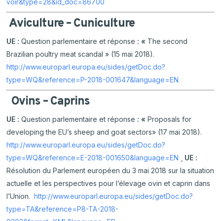
voir&type=28&id_doc=86700
Aviculture – Cuniculture
UE :
Question parlementaire et réponse
: «
The second
Brazilian poultry meat scandal » (15 mai 2018).
http://www.europarl.europa.eu/sides/getDoc.do?
type=WQ&reference=P-2018-001647&language=EN
Ovins – Caprins
UE :
Question parlementaire et réponse
: «
Proposals for
developing the EU’s sheep and goat sectors» (17 mai 2018).
http://www.europarl.europa.eu/sides/getDoc.do?
type=WQ&reference=E-2018-001650&language=EN
UE :
Résolution du Parlement européen du 3 mai 2018 sur la situation
actuelle et les perspectives pour l’élevage ovin et caprin dans
l’Union.
http://www.europarl.europa.eu/sides/getDoc.do?
type=TA&reference=P8-TA-2018-