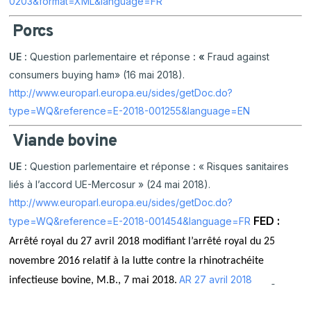
0203&format=XML&language=FR
Porcs
UE :
Question parlementaire et réponse
: «
Fraud against
consumers buying ham» (16 mai 2018).
http://www.europarl.europa.eu/sides/getDoc.do?
type=WQ&reference=E-2018-001255&language=EN
Viande bovine
UE :
Question parlementaire et réponse
:
« Risques sanitaires
liés à l’accord UE-Mercosur » (24 mai 2018).
http://www.europarl.europa.eu/sides/getDoc.do?
FED :
type=WQ&reference=E-2018-001454&language=FR
Arrêté royal du 27 avril 2018 modifiant l’arrêté royal du 25
novembre 2016 relatif à la lutte contre la rhinotrachéite
AR 27 avril 2018
infectieuse bovine, M.B., 7 mai 2018.