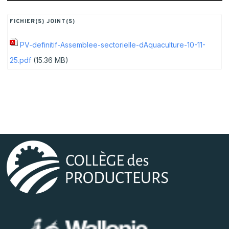
FICHIER(S) JOINT(S)
PV-definitif-Assemblee-sectorielle-dAquaculture-10-11-
25.pdf
(15.36 MB)