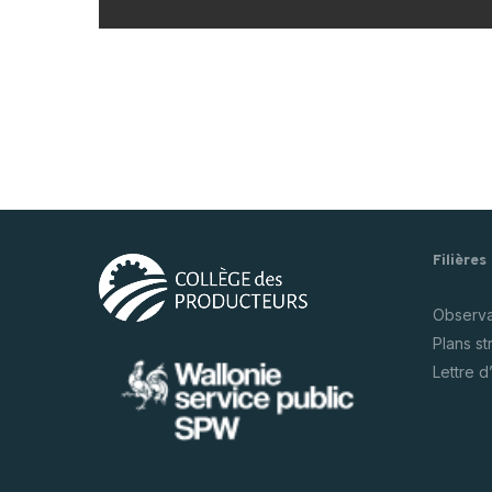
Filières
Observat
Plans s
Lettre d