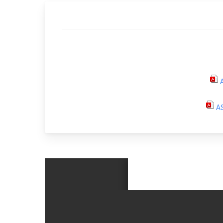
Hortic
CARTOGRAPHIE DES PISCICULTURES
Ovins 
WALLONNES
Pomme
Porcs
Viande
A