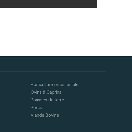
Horticulture ornementale
Ovins & Caprins
Pommes de terre
Porcs
Viande Bovine