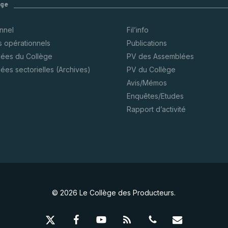
ège
onnel
Fil’info
s opérationnels
Publications
ées du Collège
PV des Assemblées
ées sectorielles (Archives)
PV du Collège
Avis/Mémos
Enquêtes/Etudes
Rapport d’activité
© 2026 Le Collège des Producteurs.
x-
facebook
youtube
RSS
phone
email