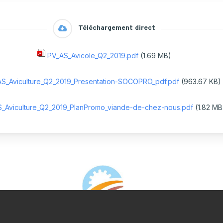
ulture Ornementale
CARTOGRAPHIE DES ABATTOIRS DE
& Caprins
Téléchargement direct
WALLONIE
s de terre
PV_AS_Avicole_Q2_2019.pdf
(1.69 MB)
 Bovine
AS_Aviculture_Q2_2019_Presentation-SOCOPRO_pdf.pdf
(963.67 KB)
S_Aviculture_Q2_2019_PlanPromo_viande-de-chez-nous.pdf
(1.82 MB