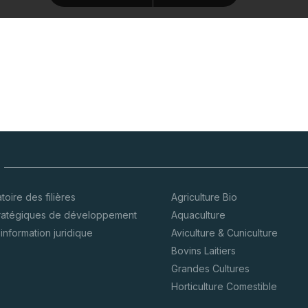
oire des filières
Agriculture Bio
tratégiques de développement
Aquaculture
’information juridique
Aviculture & Cuniculture
Bovins Laitiers
Grandes Cultures
Horticulture Comestible