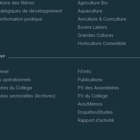
oire des filières
Agriculture Bio
tratégiques de développement
Aquaculture
’information juridique
Aviculture & Cuniculture
Bovins Laitiers
Grandes Cultures
Horticulture Comestible
ège
onnel
Fil’info
s opérationnels
Publications
ées du Collège
PV des Assemblées
ées sectorielles (Archives)
PV du Collège
Avis/Mémos
Enquêtes/Etudes
Rapport d’activité