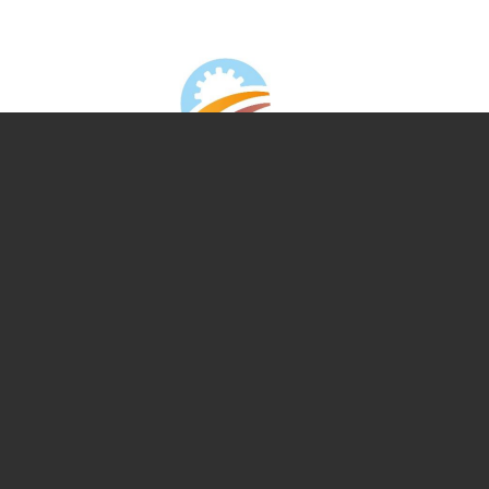
ulture Ornementale
CARTOGRAPHIE DES ABATTOIRS DE
& Caprins
WALLONIE
s de terre
 Bovine