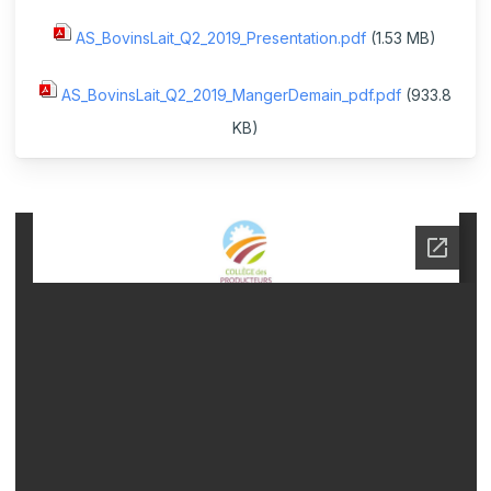
AS_BovinsLait_Q2_2019_Presentation.pdf
(1.53 MB)
AS_BovinsLait_Q2_2019_MangerDemain_pdf.pdf
(933.8
KB)