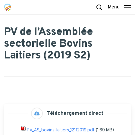
Skip
Menu
to
search
main
content
PV de l’Assemblée
sectorielle Bovins
Laitiers (2019 S2)
Téléchargement direct
PV_AS_bovins-laitiers_12112019.pdf
(1.69 MB)