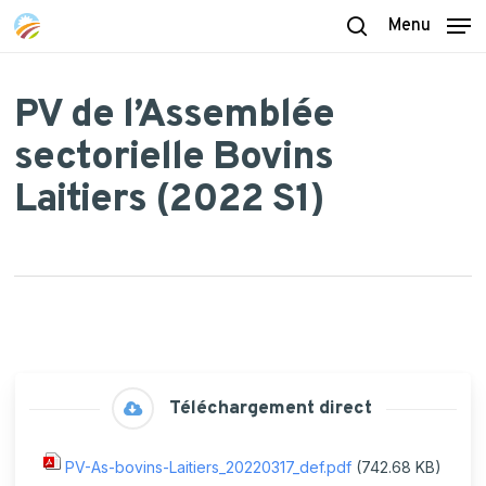
Skip
Menu
to
search
main
content
PV de l’Assemblée
sectorielle Bovins
Laitiers (2022 S1)
Téléchargement direct
PV-As-bovins-Laitiers_20220317_def.pdf
(742.68 KB)