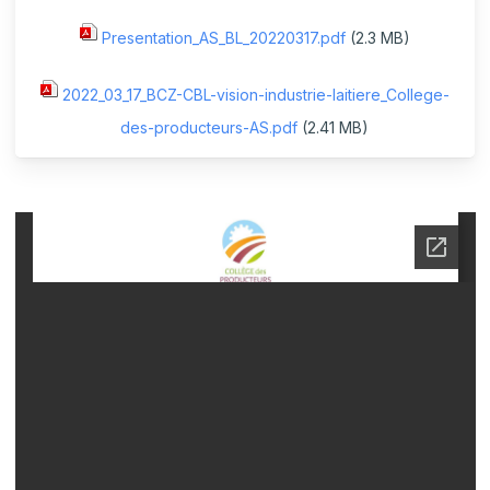
Presentation_AS_BL_20220317.pdf
(2.3 MB)
2022_03_17_BCZ-CBL-vision-industrie-laitiere_College-
des-producteurs-AS.pdf
(2.41 MB)